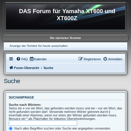
DAS Forum für Yamaha XT600 und
XT600Z
Die nächsten Termine
Anzeige der Termine für heute ausschalten
FAQ
Kalender
Registrieren
Anmelden
Foren-Übersicht
Suche
Suche
SUCHANFRAGE
Suche nach Wörtern:
Setze ein
+
vor ein Wort, das gefunden werden muss und ein
-
vor ein Wort, das
nicht gefunden werden darf. Verwende mehrere Wörter getrennt durch
|
innerhalb einer Klammer, wenn nur eines der Wörter gefunden werden muss.
Benutze ein * als Platzhalter für teilweise Übereinstimmungen.
Nach allen Begriffen suchen oder Suche wie angegeben verwenden