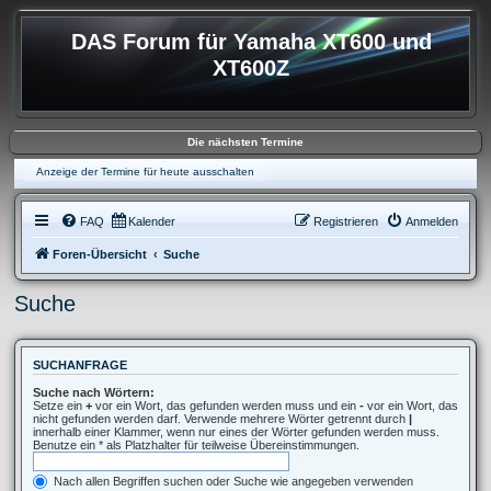
DAS Forum für Yamaha XT600 und
XT600Z
Die nächsten Termine
Anzeige der Termine für heute ausschalten
FAQ
Kalender
Registrieren
Anmelden
Foren-Übersicht
Suche
Suche
SUCHANFRAGE
Suche nach Wörtern:
Setze ein
+
vor ein Wort, das gefunden werden muss und ein
-
vor ein Wort, das
nicht gefunden werden darf. Verwende mehrere Wörter getrennt durch
|
innerhalb einer Klammer, wenn nur eines der Wörter gefunden werden muss.
Benutze ein * als Platzhalter für teilweise Übereinstimmungen.
Nach allen Begriffen suchen oder Suche wie angegeben verwenden