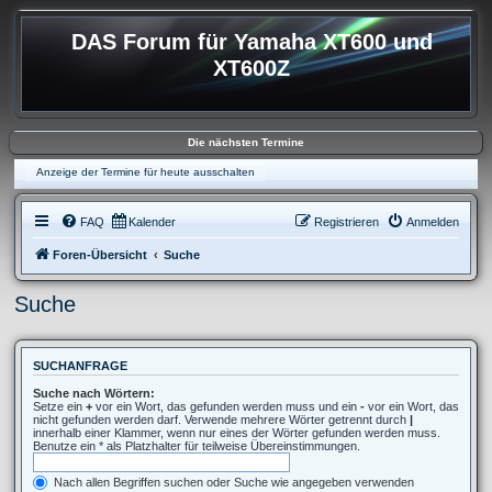
DAS Forum für Yamaha XT600 und
XT600Z
Die nächsten Termine
Anzeige der Termine für heute ausschalten
FAQ
Kalender
Registrieren
Anmelden
Foren-Übersicht
Suche
Suche
SUCHANFRAGE
Suche nach Wörtern:
Setze ein
+
vor ein Wort, das gefunden werden muss und ein
-
vor ein Wort, das
nicht gefunden werden darf. Verwende mehrere Wörter getrennt durch
|
innerhalb einer Klammer, wenn nur eines der Wörter gefunden werden muss.
Benutze ein * als Platzhalter für teilweise Übereinstimmungen.
Nach allen Begriffen suchen oder Suche wie angegeben verwenden