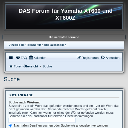
DAS Forum für Yamaha XT600 und
XT600Z
Die nächsten Termine
Anzeige der Termine für heute ausschalten
FAQ
Kalender
Registrieren
Anmelden
Foren-Übersicht
Suche
Suche
SUCHANFRAGE
Suche nach Wörtern:
Setze ein
+
vor ein Wort, das gefunden werden muss und ein
-
vor ein Wort, das
nicht gefunden werden darf. Verwende mehrere Wörter getrennt durch
|
innerhalb einer Klammer, wenn nur eines der Wörter gefunden werden muss.
Benutze ein * als Platzhalter für teilweise Übereinstimmungen.
Nach allen Begriffen suchen oder Suche wie angegeben verwenden