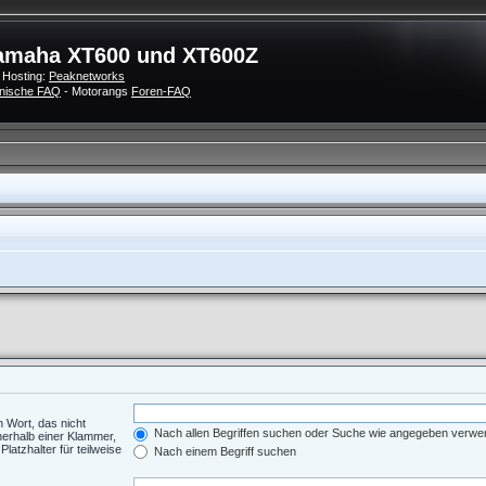
amaha XT600 und XT600Z
 Hosting:
Peaknetworks
nische FAQ
- Motorangs
Foren-FAQ
n Wort, das nicht
Nach allen Begriffen suchen oder Suche wie angegeben verw
nerhalb einer Klammer,
atzhalter für teilweise
Nach einem Begriff suchen