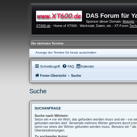
DAS Forum für Y
Sponsor dieser Domain:
Motoritz
-
XT600.de
- Home of XT600 - Werkstatt, Daten, etc - XT-Foren
Tech
Die nächsten Termine
Anzeige der Termine für heute ausschalten
Schnellzugriff
FAQ
Kalender
Foren-Übersicht
Suche
Suche
SUCHANFRAGE
Suche nach Wörtern:
Setze ein
+
vor ein Wort, das gefunden werden muss und ein
-
vor ei
gefunden werden darf. Verwende mehrere Wörter getrennt durch
|
in
wenn nur eines der Wörter gefunden werden muss. Benutze ein * als Pl
Übereinstimmungen.
Zu suchender Autor: