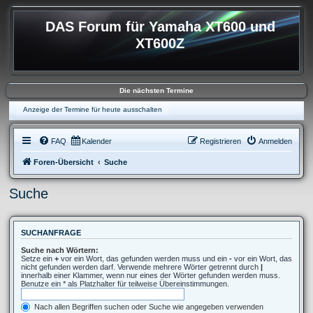
DAS Forum für Yamaha XT600 und
XT600Z
Die nächsten Termine
Anzeige der Termine für heute ausschalten
FAQ
Kalender
Registrieren
Anmelden
Foren-Übersicht
Suche
Suche
SUCHANFRAGE
Suche nach Wörtern:
Setze ein
+
vor ein Wort, das gefunden werden muss und ein
-
vor ein Wort, das
nicht gefunden werden darf. Verwende mehrere Wörter getrennt durch
|
innerhalb einer Klammer, wenn nur eines der Wörter gefunden werden muss.
Benutze ein * als Platzhalter für teilweise Übereinstimmungen.
Nach allen Begriffen suchen oder Suche wie angegeben verwenden