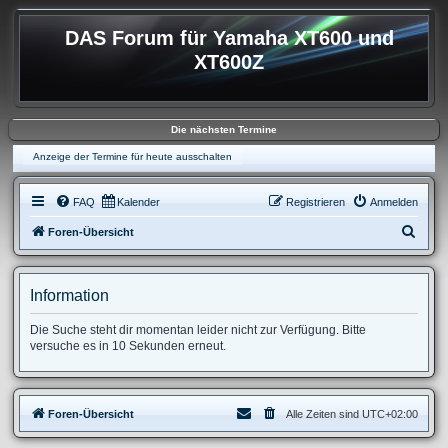
DAS Forum für Yamaha XT600 und
XT600Z
Die nächsten Termine
Anzeige der Termine für heute ausschalten
FAQ
Kalender
Registrieren
Anmelden
S
Foren-Übersicht
u
c
Information
h
e
Die Suche steht dir momentan leider nicht zur Verfügung. Bitte
versuche es in 10 Sekunden erneut.
Foren-Übersicht
Alle Zeiten sind
UTC+02:00