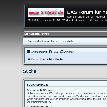
DAS Forum für Y
Sponsor dieser Domain:
Motoritz
-
XT600.de
- Home of XT600 - Werkstatt, Daten, etc - XT-Foren
Tech
Die nächsten Termine
Anzeige der Termine für heute ausschalten
Schnellzugriff
FAQ
Kalender
Foren-Übersicht
Suche
Suche
SUCHANFRAGE
Suche nach Wörtern:
Setze ein
+
vor ein Wort, das gefunden werden muss und ein
-
vor ei
gefunden werden darf. Verwende mehrere Wörter getrennt durch
|
in
wenn nur eines der Wörter gefunden werden muss. Benutze ein * als Pl
Übereinstimmungen.
Zu suchender Autor: