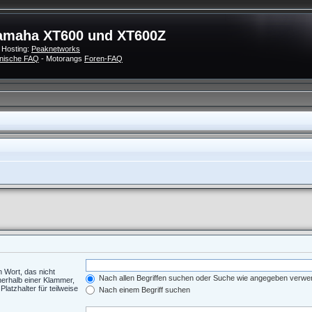
amaha XT600 und XT600Z
 Hosting:
Peaknetworks
nische FAQ
- Motorangs
Foren-FAQ
n Wort, das nicht
Nach allen Begriffen suchen oder Suche wie angegeben verw
nerhalb einer Klammer,
atzhalter für teilweise
Nach einem Begriff suchen