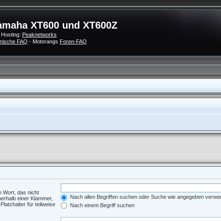
amaha XT600 und XT600Z
 Hosting:
Peaknetworks
nische FAQ
- Motorangs
Foren-FAQ
n Wort, das nicht
Nach allen Begriffen suchen oder Suche wie angegeben verw
nerhalb einer Klammer,
atzhalter für teilweise
Nach einem Begriff suchen