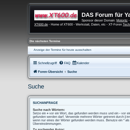
DAS Forum für Y
Sponsor dieser Domain:
Motoritz
-
XT600.de
- Home of XT600 - Werkstatt, Daten, etc - XT-Foren
Tech
Die nächsten Termine
Anzeige der Termine für heute ausschalten
Schnellzugriff
FAQ
Kalender
Foren-Übersicht
Suche
Suche
SUCHANFRAGE
Suche nach Wörtern:
Setze ein
+
vor ein Wort, das gefunden werden muss und ein
-
vor ei
gefunden werden darf. Verwende mehrere Wörter getrennt durch
|
in
wenn nur eines der Wörter gefunden werden muss. Benutze ein * als Pl
Übereinstimmungen.
Zu suchender Autor: