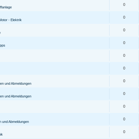
0
ffanlage
0
otor - Elektrik
0
e
0
ipps
0
0
0
gen und Abmeldungen
0
gen und Abmeldungen
0
0
en und Abmeldungen
0
ik