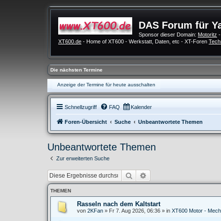
DAS Forum für Y
Sponsor dieser Domain:
Motoritz
-
XT600.de
- Home of XT600 - Werkstatt, Daten, etc - XT-Foren
Tech
Die nächsten Termine
Anzeige der Termine für heute ausschalten
Schnellzugriff
FAQ
Kalender
Foren-Übersicht
Suche
Unbeantwortete Themen
Unbeantwortete Themen
Zur erweiterten Suche
Suche
Erweiterte Suche
THEMEN
Rasseln nach dem Kaltstart
von
2KFan
»
Fr 7. Aug 2026, 06:36
» in
XT600 Motor - Mech