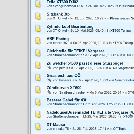
Teile XT600 DJ02
von
Svenglueckspilz13
»
Fr 24. Jul 2026, 16:59
» in
Kleinan
Sitzbank 3tb
von
XT Onkel
»
Fr 12. Jun 2026, 10:29
» in
Kleinanzeigen S
Zylinderkopf Bearbeitung
von
XT Onkel
»
So 10. Mai 2026, 08:40
» in
XT600 Tuning
ABP Racing
von
tenere1972
»
So 26. Apr 2026, 12:11
» in
XT600 Tuning
Gleichteile für TEIKEI Vergaser
von
Straßenschrauber
»
So 12. Apr 2026, 19:12
» in
XT600 
Zu welcher xt600 passt dieser Sturzbügel
von
pete
»
So 12. Apr 2026, 16:36
» in
XT600 Allgemein
Grias eich aus OÖ
von
bonsai007
»
Di 7. Apr 2026, 13:23
» in
Neuvorstell
Zündkurven XT600
von
Straßenschrauber
»
Mo 6. Apr 2026, 20:54
» in
XT6
Bessere Gabel für 43f
von
Straßenschrauber
»
Do 2. Apr 2026, 17:53
» in
XT600 F
Nadeldüse/Düsennadel TEIKEI alte Vergaser (43
von
Straßenschrauber
»
Mi 25. Mär 2026, 16:20
» in
XT600 
XT Mause
von
christian78
»
Sa 28. Feb 2026, 17:41
» in
Off Topic