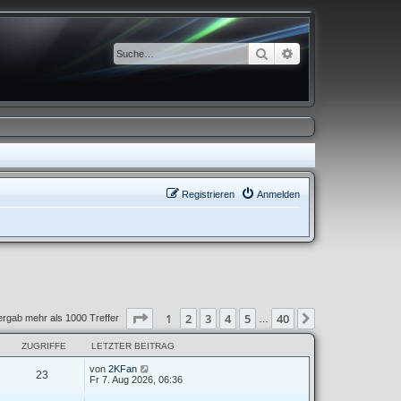
Suche
Erweiterte Suche
Registrieren
Anmelden
Seite
1
von
40
1
2
3
4
5
40
Nächste
ergab mehr als 1000 Treffer
…
ZUGRIFFE
LETZTER BEITRAG
von
2KFan
23
Fr 7. Aug 2026, 06:36