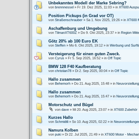
Unbekanntes Modell der Marke Sebring?
von
brennnessel
»
Fr 19. Dez 2025, 11:03
» in
XT600 Auspu
Position Pickups (in Grad vor OT)
von
Straßenschrauber
»
Sa 1. Nov 2025, 19:26
» in
XT600 M
Aschaffenburg und Umgebung
von
TilmanXT600Z
»
Do 9. Okt 2025, 23:37
» in
Region Mitt
Götz 20% ab 100 Euro EK
von
Steffen
»
Mo 6. Okt 2025, 19:12
» in
Werbung und Surft
Versteigerung für einen guten Zweck.
von
Cyrus
»
Fr 5. Sep 2025, 16:52
» in
Off Topic
BMW 128 F40 Kaufberatung
von
christian78
»
Di 2. Sep 2025, 00:04
» in
Off Topic
Hallo zusammen
von
Behemorh
»
Do 21. Aug 2025, 15:48
» in
Neuvorstellun
Hallo zusammen
von
Behemorh
»
Do 21. Aug 2025, 15:47
» in
Neuvorstellun
Motorschutz und Bügel
von
dave
»
Mi 20. Aug 2025, 23:07
» in
XT600 Zubehör
Kurzes Hallo
von
Schmidtli
»
So 10. Aug 2025, 02:22
» in
Neuvorstellung
Namura Kolben
von
puki
»
Di 22. Jul 2025, 21:49
» in
XT600 Motor - Mechan