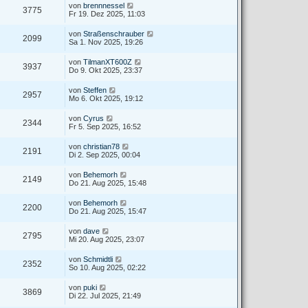
von
brennnessel
3775
Fr 19. Dez 2025, 11:03
von
Straßenschrauber
2099
Sa 1. Nov 2025, 19:26
von
TilmanXT600Z
3937
Do 9. Okt 2025, 23:37
von
Steffen
2957
Mo 6. Okt 2025, 19:12
von
Cyrus
2344
Fr 5. Sep 2025, 16:52
von
christian78
2191
Di 2. Sep 2025, 00:04
von
Behemorh
2149
Do 21. Aug 2025, 15:48
von
Behemorh
2200
Do 21. Aug 2025, 15:47
von
dave
2795
Mi 20. Aug 2025, 23:07
von
Schmidtli
2352
So 10. Aug 2025, 02:22
von
puki
3869
Di 22. Jul 2025, 21:49