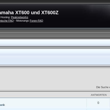
amaha XT600 und XT600Z
 Hosting:
Peaknetworks
nische FAQ
- Motorangs
Foren-FAQ
Die Suche 
ANTWORTEN
0
anik