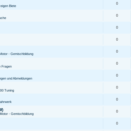
0
zeigen Biete
0
uche
0
0
0
Motor - Gemischbildung
0
e Fragen
0
ungen und Abmeldungen
0
00 Tuning
0
ahrwerk
f)
0
Motor - Gemischbildung
0