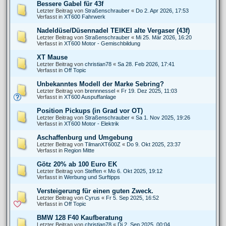
Bessere Gabel für 43f
Letzter Beitrag von
Straßenschrauber
«
Do 2. Apr 2026, 17:53
Verfasst in
XT600 Fahrwerk
Nadeldüse/Düsennadel TEIKEI alte Vergaser (43f)
Letzter Beitrag von
Straßenschrauber
«
Mi 25. Mär 2026, 16:20
Verfasst in
XT600 Motor - Gemischbildung
XT Mause
Letzter Beitrag von
christian78
«
Sa 28. Feb 2026, 17:41
Verfasst in
Off Topic
Unbekanntes Modell der Marke Sebring?
Letzter Beitrag von
brennnessel
«
Fr 19. Dez 2025, 11:03
Verfasst in
XT600 Auspuffanlage
Position Pickups (in Grad vor OT)
Letzter Beitrag von
Straßenschrauber
«
Sa 1. Nov 2025, 19:26
Verfasst in
XT600 Motor - Elektrik
Aschaffenburg und Umgebung
Letzter Beitrag von
TilmanXT600Z
«
Do 9. Okt 2025, 23:37
Verfasst in
Region Mitte
Götz 20% ab 100 Euro EK
Letzter Beitrag von
Steffen
«
Mo 6. Okt 2025, 19:12
Verfasst in
Werbung und Surftipps
Versteigerung für einen guten Zweck.
Letzter Beitrag von
Cyrus
«
Fr 5. Sep 2025, 16:52
Verfasst in
Off Topic
BMW 128 F40 Kaufberatung
Letzter Beitrag von
christian78
«
Di 2. Sep 2025, 00:04