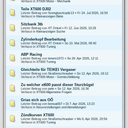
Verfasst in
XT600 Motor - Mechanik
Teile XT600 DJ02
Letzter Beitrag von
Svenglueckspilz13
«
Fr 24. Jul 2026, 16:59
Verfasst in
Kleinanzeigen Biete
Sitzbank 3tb
Letzter Beitrag von
XT Onkel
«
Fr 12. Jun 2026, 10:29
Verfasst in
Kleinanzeigen Suche
Zylinderkopf Bearbeitung
Letzter Beitrag von
XT Onkel
«
So 10. Mai 2026, 08:40
Verfasst in
XT600 Tuning
ABP Racing
Letzter Beitrag von
tenere1972
«
So 26. Apr 2026, 12:11
Verfasst in
XT600 Tuning
Gleichteile für TEIKEI Vergaser
Letzter Beitrag von
Straßenschrauber
«
So 12. Apr 2026, 19:12
Verfasst in
XT600 Motor - Gemischbildung
Zu welcher xt600 passt dieser Sturzbügel
Letzter Beitrag von
pete
«
So 12. Apr 2026, 16:36
Verfasst in
XT600 Allgemeine Fragen
Grias eich aus OÖ
Letzter Beitrag von
bonsai007
«
Di 7. Apr 2026, 13:23
Verfasst in
Neuvorstellungen und Abmeldungen
Zündkurven XT600
Letzter Beitrag von
Straßenschrauber
«
Mo 6. Apr 2026, 20:54
Verfasst in
XT600 Tuning