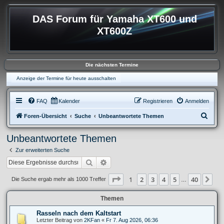
DAS Forum für Yamaha XT600 und
XT600Z
Die nächsten Termine
Anzeige der Termine für heute ausschalten
FAQ
Kalender
Registrieren
Anmelden
S
Foren-Übersicht
Suche
Unbeantwortete Themen
u
Unbeantwortete Themen
c
Zur erweiterten Suche
h
Suche
Erweiterte Suche
e
Seite
1
von
40
1
2
3
4
5
40
Nä
Die Suche ergab mehr als 1000 Treffer
…
Themen
Rasseln nach dem Kaltstart
Letzter Beitrag von
2KFan
«
Fr 7. Aug 2026, 06:36