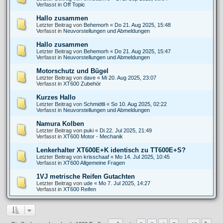
Verfasst in
Off Topic
Hallo zusammen
Letzter Beitrag von
Behemorh
«
Do 21. Aug 2025, 15:48
Verfasst in
Neuvorstellungen und Abmeldungen
Hallo zusammen
Letzter Beitrag von
Behemorh
«
Do 21. Aug 2025, 15:47
Verfasst in
Neuvorstellungen und Abmeldungen
Motorschutz und Bügel
Letzter Beitrag von
dave
«
Mi 20. Aug 2025, 23:07
Verfasst in
XT600 Zubehör
Kurzes Hallo
Letzter Beitrag von
Schmidtli
«
So 10. Aug 2025, 02:22
Verfasst in
Neuvorstellungen und Abmeldungen
Namura Kolben
Letzter Beitrag von
puki
«
Di 22. Jul 2025, 21:49
Verfasst in
XT600 Motor - Mechanik
Lenkerhalter XT600E+K identisch zu TT600E+S?
Letzter Beitrag von
krisschaaf
«
Mo 14. Jul 2025, 10:45
Verfasst in
XT600 Allgemeine Fragen
1VJ metrische Reifen Gutachten
Letzter Beitrag von
ude
«
Mo 7. Jul 2025, 14:27
Verfasst in
XT600 Reifen