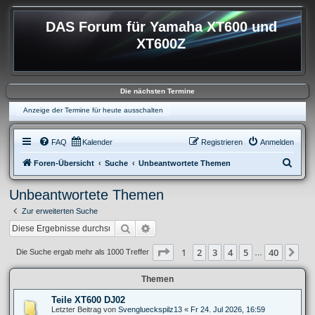
DAS Forum für Yamaha XT600 und
XT600Z
Die nächsten Termine
Anzeige der Termine für heute ausschalten
FAQ
Kalender
Registrieren
Anmelden
S
Foren-Übersicht
Suche
Unbeantwortete Themen
u
Unbeantwortete Themen
c
Zur erweiterten Suche
h
Suche
Erweiterte Suche
e
Seite
1
von
40
1
2
3
4
5
40
Nä
Die Suche ergab mehr als 1000 Treffer
…
Themen
Teile XT600 DJ02
Letzter Beitrag von
Svenglueckspilz13
«
Fr 24. Jul 2026, 16:59