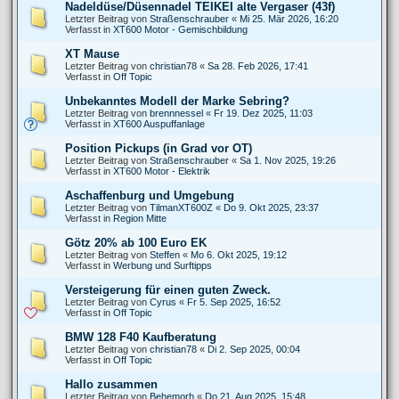
Nadeldüse/Düsennadel TEIKEI alte Vergaser (43f)
Letzter Beitrag von
Straßenschrauber
«
Mi 25. Mär 2026, 16:20
Verfasst in
XT600 Motor - Gemischbildung
XT Mause
Letzter Beitrag von
christian78
«
Sa 28. Feb 2026, 17:41
Verfasst in
Off Topic
Unbekanntes Modell der Marke Sebring?
Letzter Beitrag von
brennnessel
«
Fr 19. Dez 2025, 11:03
Verfasst in
XT600 Auspuffanlage
Position Pickups (in Grad vor OT)
Letzter Beitrag von
Straßenschrauber
«
Sa 1. Nov 2025, 19:26
Verfasst in
XT600 Motor - Elektrik
Aschaffenburg und Umgebung
Letzter Beitrag von
TilmanXT600Z
«
Do 9. Okt 2025, 23:37
Verfasst in
Region Mitte
Götz 20% ab 100 Euro EK
Letzter Beitrag von
Steffen
«
Mo 6. Okt 2025, 19:12
Verfasst in
Werbung und Surftipps
Versteigerung für einen guten Zweck.
Letzter Beitrag von
Cyrus
«
Fr 5. Sep 2025, 16:52
Verfasst in
Off Topic
BMW 128 F40 Kaufberatung
Letzter Beitrag von
christian78
«
Di 2. Sep 2025, 00:04
Verfasst in
Off Topic
Hallo zusammen
Letzter Beitrag von
Behemorh
«
Do 21. Aug 2025, 15:48