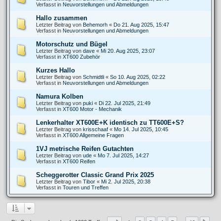
Verfasst in
Neuvorstellungen und Abmeldungen
Hallo zusammen
Letzter Beitrag von
Behemorh
«
Do 21. Aug 2025, 15:47
Verfasst in
Neuvorstellungen und Abmeldungen
Motorschutz und Bügel
Letzter Beitrag von
dave
«
Mi 20. Aug 2025, 23:07
Verfasst in
XT600 Zubehör
Kurzes Hallo
Letzter Beitrag von
Schmidtli
«
So 10. Aug 2025, 02:22
Verfasst in
Neuvorstellungen und Abmeldungen
Namura Kolben
Letzter Beitrag von
puki
«
Di 22. Jul 2025, 21:49
Verfasst in
XT600 Motor - Mechanik
Lenkerhalter XT600E+K identisch zu TT600E+S?
Letzter Beitrag von
krisschaaf
«
Mo 14. Jul 2025, 10:45
Verfasst in
XT600 Allgemeine Fragen
1VJ metrische Reifen Gutachten
Letzter Beitrag von
ude
«
Mo 7. Jul 2025, 14:27
Verfasst in
XT600 Reifen
Scheggerotter Classic Grand Prix 2025
Letzter Beitrag von
Tibor
«
Mi 2. Jul 2025, 20:38
Verfasst in
Touren und Treffen