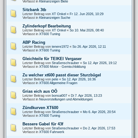
Verfasst in
Kleinanzeigen Biete
Sitzbank 3tb
Letzter Beitrag von
XT Onkel
«
Fr 12. Jun 2026, 10:29
Verfasst in
Kleinanzeigen Suche
Zylinderkopf Bearbeitung
Letzter Beitrag von
XT Onkel
«
So 10. Mai 2026, 08:40
Verfasst in
XT600 Tuning
ABP Racing
Letzter Beitrag von
tenere1972
«
So 26. Apr 2026, 12:11
Verfasst in
XT600 Tuning
Gleichteile für TEIKEI Vergaser
Letzter Beitrag von
Straßenschrauber
«
So 12. Apr 2026, 19:12
Verfasst in
XT600 Motor - Gemischbildung
Zu welcher xt600 passt dieser Sturzbügel
Letzter Beitrag von
pete
«
So 12. Apr 2026, 16:36
Verfasst in
XT600 Allgemeine Fragen
Grias eich aus OÖ
Letzter Beitrag von
bonsai007
«
Di 7. Apr 2026, 13:23
Verfasst in
Neuvorstellungen und Abmeldungen
Zündkurven XT600
Letzter Beitrag von
Straßenschrauber
«
Mo 6. Apr 2026, 20:54
Verfasst in
XT600 Tuning
Bessere Gabel für 43f
Letzter Beitrag von
Straßenschrauber
«
Do 2. Apr 2026, 17:53
Verfasst in
XT600 Fahrwerk