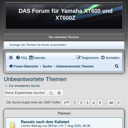
DAS Forum für Yamaha XT600 und
XT600Z
Die nächsten Termine
Anzeige der Termine für heute ausschalten
FAQ
Kalender
Registrieren
Anmelden
S
Foren-Übersicht
Suche
Unbeantwortete Themen
u
Unbeantwortete Themen
c
Zur erweiterten Suche
h
Suche
Erweiterte Suche
e
Seite
1
von
40
1
2
3
4
5
40
Nä
Die Suche ergab mehr als 1000 Treffer
…
Themen
Rasseln nach dem Kaltstart
Letzter Beitrag von
2KFan
«
Fr 7. Aug 2026, 06:36