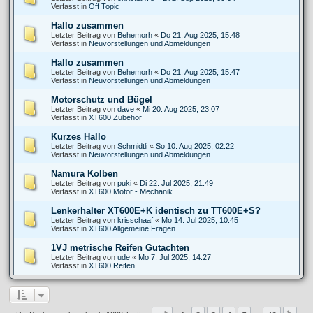
Verfasst in
Off Topic
Hallo zusammen
Letzter Beitrag von
Behemorh
«
Do 21. Aug 2025, 15:48
Verfasst in
Neuvorstellungen und Abmeldungen
Hallo zusammen
Letzter Beitrag von
Behemorh
«
Do 21. Aug 2025, 15:47
Verfasst in
Neuvorstellungen und Abmeldungen
Motorschutz und Bügel
Letzter Beitrag von
dave
«
Mi 20. Aug 2025, 23:07
Verfasst in
XT600 Zubehör
Kurzes Hallo
Letzter Beitrag von
Schmidtli
«
So 10. Aug 2025, 02:22
Verfasst in
Neuvorstellungen und Abmeldungen
Namura Kolben
Letzter Beitrag von
puki
«
Di 22. Jul 2025, 21:49
Verfasst in
XT600 Motor - Mechanik
Lenkerhalter XT600E+K identisch zu TT600E+S?
Letzter Beitrag von
krisschaaf
«
Mo 14. Jul 2025, 10:45
Verfasst in
XT600 Allgemeine Fragen
1VJ metrische Reifen Gutachten
Letzter Beitrag von
ude
«
Mo 7. Jul 2025, 14:27
Verfasst in
XT600 Reifen