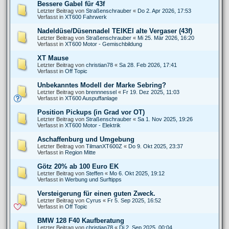
Bessere Gabel für 43f
Letzter Beitrag von
Straßenschrauber
«
Do 2. Apr 2026, 17:53
Verfasst in
XT600 Fahrwerk
Nadeldüse/Düsennadel TEIKEI alte Vergaser (43f)
Letzter Beitrag von
Straßenschrauber
«
Mi 25. Mär 2026, 16:20
Verfasst in
XT600 Motor - Gemischbildung
XT Mause
Letzter Beitrag von
christian78
«
Sa 28. Feb 2026, 17:41
Verfasst in
Off Topic
Unbekanntes Modell der Marke Sebring?
Letzter Beitrag von
brennnessel
«
Fr 19. Dez 2025, 11:03
Verfasst in
XT600 Auspuffanlage
Position Pickups (in Grad vor OT)
Letzter Beitrag von
Straßenschrauber
«
Sa 1. Nov 2025, 19:26
Verfasst in
XT600 Motor - Elektrik
Aschaffenburg und Umgebung
Letzter Beitrag von
TilmanXT600Z
«
Do 9. Okt 2025, 23:37
Verfasst in
Region Mitte
Götz 20% ab 100 Euro EK
Letzter Beitrag von
Steffen
«
Mo 6. Okt 2025, 19:12
Verfasst in
Werbung und Surftipps
Versteigerung für einen guten Zweck.
Letzter Beitrag von
Cyrus
«
Fr 5. Sep 2025, 16:52
Verfasst in
Off Topic
BMW 128 F40 Kaufberatung
Letzter Beitrag von
christian78
«
Di 2. Sep 2025, 00:04