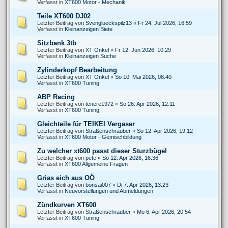
Verfasst in
XT600 Motor - Mechanik
Teile XT600 DJ02
Letzter Beitrag von
Svenglueckspilz13
«
Fr 24. Jul 2026, 16:59
Verfasst in
Kleinanzeigen Biete
Sitzbank 3tb
Letzter Beitrag von
XT Onkel
«
Fr 12. Jun 2026, 10:29
Verfasst in
Kleinanzeigen Suche
Zylinderkopf Bearbeitung
Letzter Beitrag von
XT Onkel
«
So 10. Mai 2026, 08:40
Verfasst in
XT600 Tuning
ABP Racing
Letzter Beitrag von
tenere1972
«
So 26. Apr 2026, 12:11
Verfasst in
XT600 Tuning
Gleichteile für TEIKEI Vergaser
Letzter Beitrag von
Straßenschrauber
«
So 12. Apr 2026, 19:12
Verfasst in
XT600 Motor - Gemischbildung
Zu welcher xt600 passt dieser Sturzbügel
Letzter Beitrag von
pete
«
So 12. Apr 2026, 16:36
Verfasst in
XT600 Allgemeine Fragen
Grias eich aus OÖ
Letzter Beitrag von
bonsai007
«
Di 7. Apr 2026, 13:23
Verfasst in
Neuvorstellungen und Abmeldungen
Zündkurven XT600
Letzter Beitrag von
Straßenschrauber
«
Mo 6. Apr 2026, 20:54
Verfasst in
XT600 Tuning