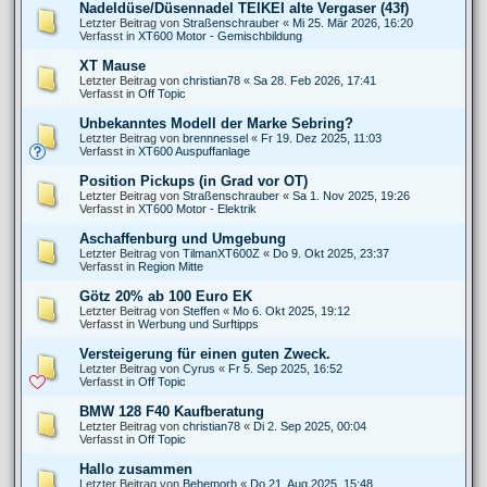
Nadeldüse/Düsennadel TEIKEI alte Vergaser (43f)
Letzter Beitrag von
Straßenschrauber
«
Mi 25. Mär 2026, 16:20
Verfasst in
XT600 Motor - Gemischbildung
XT Mause
Letzter Beitrag von
christian78
«
Sa 28. Feb 2026, 17:41
Verfasst in
Off Topic
Unbekanntes Modell der Marke Sebring?
Letzter Beitrag von
brennnessel
«
Fr 19. Dez 2025, 11:03
Verfasst in
XT600 Auspuffanlage
Position Pickups (in Grad vor OT)
Letzter Beitrag von
Straßenschrauber
«
Sa 1. Nov 2025, 19:26
Verfasst in
XT600 Motor - Elektrik
Aschaffenburg und Umgebung
Letzter Beitrag von
TilmanXT600Z
«
Do 9. Okt 2025, 23:37
Verfasst in
Region Mitte
Götz 20% ab 100 Euro EK
Letzter Beitrag von
Steffen
«
Mo 6. Okt 2025, 19:12
Verfasst in
Werbung und Surftipps
Versteigerung für einen guten Zweck.
Letzter Beitrag von
Cyrus
«
Fr 5. Sep 2025, 16:52
Verfasst in
Off Topic
BMW 128 F40 Kaufberatung
Letzter Beitrag von
christian78
«
Di 2. Sep 2025, 00:04
Verfasst in
Off Topic
Hallo zusammen
Letzter Beitrag von
Behemorh
«
Do 21. Aug 2025, 15:48