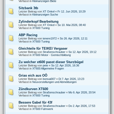
Verfasst in
Kleinanzeigen Biete
Sitzbank 3tb
Letzter Beitrag von
XT Onkel
«
Fr 12. Jun 2026, 10:29
Verfasst in
Kleinanzeigen Suche
Zylinderkopf Bearbeitung
Letzter Beitrag von
XT Onkel
«
So 10. Mai 2026, 08:40
Verfasst in
XT600 Tuning
ABP Racing
Letzter Beitrag von
tenere1972
«
So 26. Apr 2026, 12:11
Verfasst in
XT600 Tuning
Gleichteile für TEIKEI Vergaser
Letzter Beitrag von
Straßenschrauber
«
So 12. Apr 2026, 19:12
Verfasst in
XT600 Motor - Gemischbildung
Zu welcher xt600 passt dieser Sturzbügel
Letzter Beitrag von
pete
«
So 12. Apr 2026, 16:36
Verfasst in
XT600 Allgemeine Fragen
Grias eich aus OÖ
Letzter Beitrag von
bonsai007
«
Di 7. Apr 2026, 13:23
Verfasst in
Neuvorstellungen und Abmeldungen
Zündkurven XT600
Letzter Beitrag von
Straßenschrauber
«
Mo 6. Apr 2026, 20:54
Verfasst in
XT600 Tuning
Bessere Gabel für 43f
Letzter Beitrag von
Straßenschrauber
«
Do 2. Apr 2026, 17:53
Verfasst in
XT600 Fahrwerk