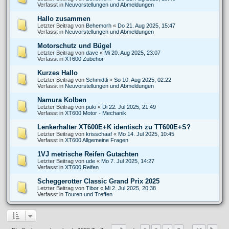
Verfasst in
Neuvorstellungen und Abmeldungen
Hallo zusammen
Letzter Beitrag von
Behemorh
«
Do 21. Aug 2025, 15:47
Verfasst in
Neuvorstellungen und Abmeldungen
Motorschutz und Bügel
Letzter Beitrag von
dave
«
Mi 20. Aug 2025, 23:07
Verfasst in
XT600 Zubehör
Kurzes Hallo
Letzter Beitrag von
Schmidtli
«
So 10. Aug 2025, 02:22
Verfasst in
Neuvorstellungen und Abmeldungen
Namura Kolben
Letzter Beitrag von
puki
«
Di 22. Jul 2025, 21:49
Verfasst in
XT600 Motor - Mechanik
Lenkerhalter XT600E+K identisch zu TT600E+S?
Letzter Beitrag von
krisschaaf
«
Mo 14. Jul 2025, 10:45
Verfasst in
XT600 Allgemeine Fragen
1VJ metrische Reifen Gutachten
Letzter Beitrag von
ude
«
Mo 7. Jul 2025, 14:27
Verfasst in
XT600 Reifen
Scheggerotter Classic Grand Prix 2025
Letzter Beitrag von
Tibor
«
Mi 2. Jul 2025, 20:38
Verfasst in
Touren und Treffen