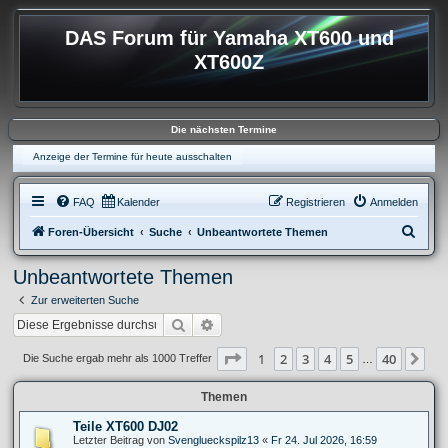
DAS Forum für Yamaha XT600 und
XT600Z
Die nächsten Termine
Anzeige der Termine für heute ausschalten
FAQ
Kalender
Registrieren
Anmelden
S
Foren-Übersicht
Suche
Unbeantwortete Themen
u
Unbeantwortete Themen
c
Zur erweiterten Suche
h
Suche
Erweiterte Suche
e
Seite
1
von
40
1
2
3
4
5
40
Nä
Die Suche ergab mehr als 1000 Treffer
…
Themen
Teile XT600 DJ02
Letzter Beitrag von
Svenglueckspilz13
«
Fr 24. Jul 2026, 16:59