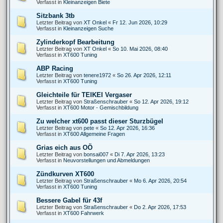
Verfasst in
Kleinanzeigen Biete
Sitzbank 3tb
Letzter Beitrag von
XT Onkel
«
Fr 12. Jun 2026, 10:29
Verfasst in
Kleinanzeigen Suche
Zylinderkopf Bearbeitung
Letzter Beitrag von
XT Onkel
«
So 10. Mai 2026, 08:40
Verfasst in
XT600 Tuning
ABP Racing
Letzter Beitrag von
tenere1972
«
So 26. Apr 2026, 12:11
Verfasst in
XT600 Tuning
Gleichteile für TEIKEI Vergaser
Letzter Beitrag von
Straßenschrauber
«
So 12. Apr 2026, 19:12
Verfasst in
XT600 Motor - Gemischbildung
Zu welcher xt600 passt dieser Sturzbügel
Letzter Beitrag von
pete
«
So 12. Apr 2026, 16:36
Verfasst in
XT600 Allgemeine Fragen
Grias eich aus OÖ
Letzter Beitrag von
bonsai007
«
Di 7. Apr 2026, 13:23
Verfasst in
Neuvorstellungen und Abmeldungen
Zündkurven XT600
Letzter Beitrag von
Straßenschrauber
«
Mo 6. Apr 2026, 20:54
Verfasst in
XT600 Tuning
Bessere Gabel für 43f
Letzter Beitrag von
Straßenschrauber
«
Do 2. Apr 2026, 17:53
Verfasst in
XT600 Fahrwerk