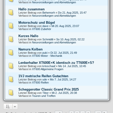
Verfasst in
Neuvorstellungen und Abmeldungen
Hallo zusammen
Letzter Beitrag von
Behemorh
«
Do 21. Aug 2025, 15:47
Verfasst in
Neuvorstellungen und Abmeldungen
Motorschutz und Bügel
Letzter Beitrag von
dave
«
Mi 20. Aug 2025, 23:07
Verfasst in
XT600 Zubehör
Kurzes Hallo
Letzter Beitrag von
Schmidtli
«
So 10. Aug 2025, 02:22
Verfasst in
Neuvorstellungen und Abmeldungen
Namura Kolben
Letzter Beitrag von
puki
«
Di 22. Jul 2025, 21:49
Verfasst in
XT600 Motor - Mechanik
Lenkerhalter XT600E+K identisch zu TT600E+S?
Letzter Beitrag von
krisschaaf
«
Mo 14. Jul 2025, 10:45
Verfasst in
XT600 Allgemeine Fragen
1VJ metrische Reifen Gutachten
Letzter Beitrag von
ude
«
Mo 7. Jul 2025, 14:27
Verfasst in
XT600 Reifen
Scheggerotter Classic Grand Prix 2025
Letzter Beitrag von
Tibor
«
Mi 2. Jul 2025, 20:38
Verfasst in
Touren und Treffen