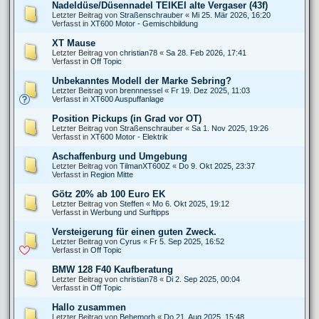
Nadeldüse/Düsennadel TEIKEI alte Vergaser (43f)
Letzter Beitrag von
Straßenschrauber
«
Mi 25. Mär 2026, 16:20
Verfasst in
XT600 Motor - Gemischbildung
XT Mause
Letzter Beitrag von
christian78
«
Sa 28. Feb 2026, 17:41
Verfasst in
Off Topic
Unbekanntes Modell der Marke Sebring?
Letzter Beitrag von
brennnessel
«
Fr 19. Dez 2025, 11:03
Verfasst in
XT600 Auspuffanlage
Position Pickups (in Grad vor OT)
Letzter Beitrag von
Straßenschrauber
«
Sa 1. Nov 2025, 19:26
Verfasst in
XT600 Motor - Elektrik
Aschaffenburg und Umgebung
Letzter Beitrag von
TilmanXT600Z
«
Do 9. Okt 2025, 23:37
Verfasst in
Region Mitte
Götz 20% ab 100 Euro EK
Letzter Beitrag von
Steffen
«
Mo 6. Okt 2025, 19:12
Verfasst in
Werbung und Surftipps
Versteigerung für einen guten Zweck.
Letzter Beitrag von
Cyrus
«
Fr 5. Sep 2025, 16:52
Verfasst in
Off Topic
BMW 128 F40 Kaufberatung
Letzter Beitrag von
christian78
«
Di 2. Sep 2025, 00:04
Verfasst in
Off Topic
Hallo zusammen
Letzter Beitrag von
Behemorh
«
Do 21. Aug 2025, 15:48