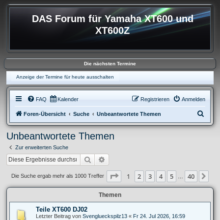
DAS Forum für Yamaha XT600 und
XT600Z
Die nächsten Termine
Anzeige der Termine für heute ausschalten
FAQ
Kalender
Registrieren
Anmelden
S
Foren-Übersicht
Suche
Unbeantwortete Themen
u
Unbeantwortete Themen
c
Zur erweiterten Suche
h
Suche
Erweiterte Suche
e
Seite
1
von
40
1
2
3
4
5
40
Nä
Die Suche ergab mehr als 1000 Treffer
…
Themen
Teile XT600 DJ02
Letzter Beitrag von
Svenglueckspilz13
«
Fr 24. Jul 2026, 16:59