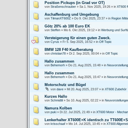
Position Pickups (in Grad vor OT)
von
Straßenschrauber
»
Sa 1. Nov 2025, 19:26
» in
XT600 M
Aschaffenburg und Umgebung
von
TilmanXT600Z
»
Do 9. Okt 2025, 23:37
» in
Region Mitt
Götz 20% ab 100 Euro EK
von
Steffen
»
Mo 6. Okt 2025, 19:12
» in
Werbung und Surft
Versteigerung für einen guten Zweck.
von
Cyrus
»
Fr 5. Sep 2025, 16:52
» in
Off Topic
BMW 128 F40 Kaufberatung
von
christian78
»
Di 2. Sep 2025, 00:04
» in
Off Topic
Hallo zusammen
von
Behemorh
»
Do 21. Aug 2025, 15:48
» in
Neuvorstellun
Hallo zusammen
von
Behemorh
»
Do 21. Aug 2025, 15:47
» in
Neuvorstellun
Motorschutz und Bügel
von
dave
»
Mi 20. Aug 2025, 23:07
» in
XT600 Zubehör
Kurzes Hallo
von
Schmidtli
»
So 10. Aug 2025, 02:22
» in
Neuvorstellung
Namura Kolben
von
puki
»
Di 22. Jul 2025, 21:49
» in
XT600 Motor - Mechan
Lenkerhalter XT600E+K identisch zu TT600E+
von
krisschaaf
»
Mo 14. Jul 2025, 10:45
» in
XT600 Allgeme