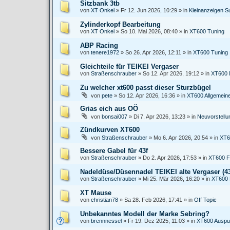
Sitzbank 3tb
von
XT Onkel
»
Fr 12. Jun 2026, 10:29
» in
Kleinanzeigen S
Zylinderkopf Bearbeitung
von
XT Onkel
»
So 10. Mai 2026, 08:40
» in
XT600 Tuning
ABP Racing
von
tenere1972
»
So 26. Apr 2026, 12:11
» in
XT600 Tuning
Gleichteile für TEIKEI Vergaser
von
Straßenschrauber
»
So 12. Apr 2026, 19:12
» in
XT600 
Zu welcher xt600 passt dieser Sturzbügel
von
pete
»
So 12. Apr 2026, 16:36
» in
XT600 Allgemein
Grias eich aus OÖ
von
bonsai007
»
Di 7. Apr 2026, 13:23
» in
Neuvorstell
Zündkurven XT600
von
Straßenschrauber
»
Mo 6. Apr 2026, 20:54
» in
XT6
Bessere Gabel für 43f
von
Straßenschrauber
»
Do 2. Apr 2026, 17:53
» in
XT600 F
Nadeldüse/Düsennadel TEIKEI alte Vergaser (43
von
Straßenschrauber
»
Mi 25. Mär 2026, 16:20
» in
XT600 
XT Mause
von
christian78
»
Sa 28. Feb 2026, 17:41
» in
Off Topic
Unbekanntes Modell der Marke Sebring?
von
brennnessel
»
Fr 19. Dez 2025, 11:03
» in
XT600 Auspu