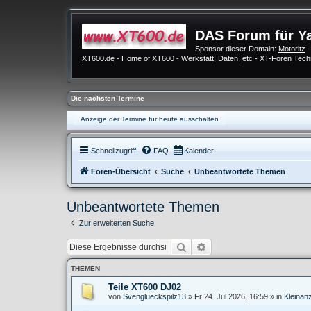
DAS Forum für Y
Sponsor dieser Domain:
Motoritz
-
XT600.de
- Home of XT600 - Werkstatt, Daten, etc - XT-Foren
Tech
Die nächsten Termine
Anzeige der Termine für heute ausschalten
Schnellzugriff
FAQ
Kalender
Foren-Übersicht
Suche
Unbeantwortete Themen
Unbeantwortete Themen
Zur erweiterten Suche
Suche
Erweiterte Suche
THEMEN
Teile XT600 DJ02
von
Svenglueckspilz13
»
Fr 24. Jul 2026, 16:59
» in
Kleinan