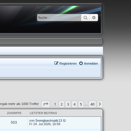
Suche
Erweiterte Suche
Registrieren
Anmelden
Seite
1
von
40
1
2
3
4
5
40
Nächste
ergab mehr als 1000 Treffer
…
ZUGRIFFE
LETZTER BEITRAG
von
Svenglueckspilz13
503
Fr 24. Jul 2026, 16:59