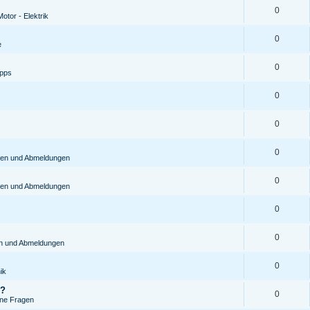
0
otor - Elektrik
0
e
0
ipps
0
0
0
gen und Abmeldungen
0
gen und Abmeldungen
0
0
en und Abmeldungen
0
ik
S?
0
ine Fragen