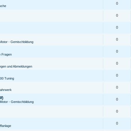
0
uche
0
0
0
Motor - Gemischbildung
0
e Fragen
0
ungen und Abmeldungen
0
00 Tuning
0
ahrwerk
f)
0
Motor - Gemischbildung
0
0
ffanlage