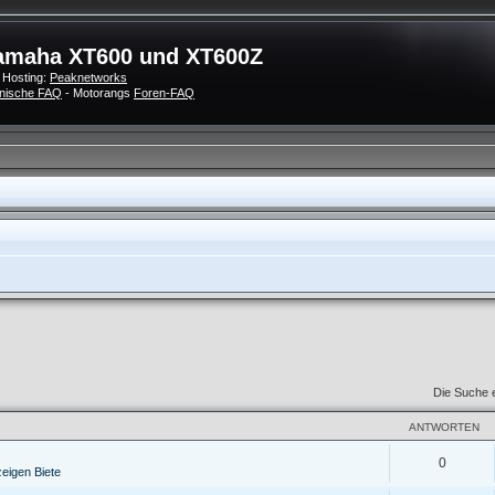
amaha XT600 und XT600Z
 Hosting:
Peaknetworks
nische FAQ
- Motorangs
Foren-FAQ
Die Suche 
ANTWORTEN
0
zeigen Biete