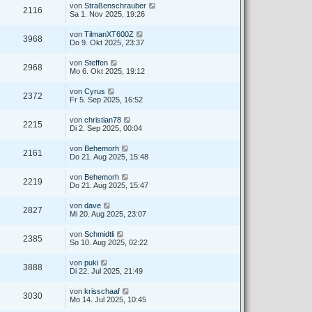
von
Straßenschrauber
2116
Sa 1. Nov 2025, 19:26
von
TilmanXT600Z
3968
Do 9. Okt 2025, 23:37
von
Steffen
2968
Mo 6. Okt 2025, 19:12
von
Cyrus
2372
Fr 5. Sep 2025, 16:52
von
christian78
2215
Di 2. Sep 2025, 00:04
von
Behemorh
2161
Do 21. Aug 2025, 15:48
von
Behemorh
2219
Do 21. Aug 2025, 15:47
von
dave
2827
Mi 20. Aug 2025, 23:07
von
Schmidtli
2385
So 10. Aug 2025, 02:22
von
puki
3888
Di 22. Jul 2025, 21:49
von
krisschaaf
3030
Mo 14. Jul 2025, 10:45