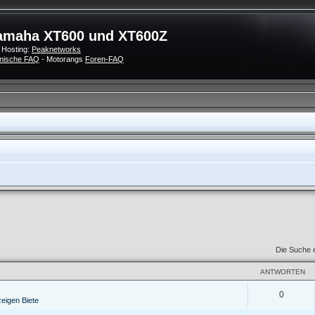
amaha XT600 und XT600Z
 Hosting:
Peaknetworks
nische FAQ
- Motorangs
Foren-FAQ
Die Suche 
ANTWORTEN
0
zeigen Biete