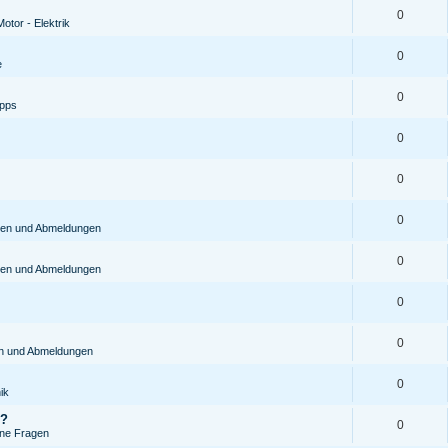
0
otor - Elektrik
0
e
0
ipps
0
0
0
gen und Abmeldungen
0
gen und Abmeldungen
0
0
en und Abmeldungen
0
ik
S?
0
ine Fragen