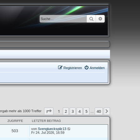
Suche
Erweiterte Suche
Registrieren
Anmelden
Seite
1
von
40
1
2
3
4
5
40
Nächste
ergab mehr als 1000 Treffer
…
ZUGRIFFE
LETZTER BEITRAG
von
Svenglueckspilz13
503
Fr 24. Jul 2026, 16:59