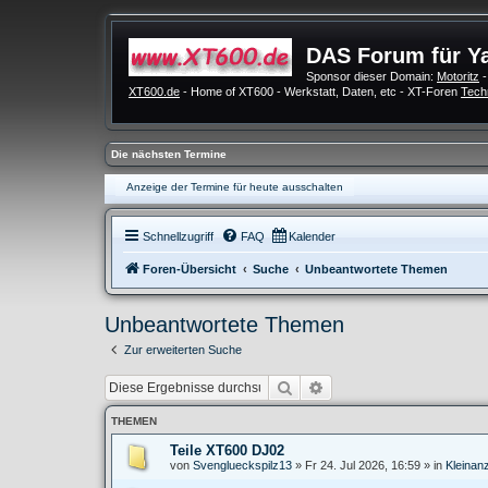
DAS Forum für Y
Sponsor dieser Domain:
Motoritz
-
XT600.de
- Home of XT600 - Werkstatt, Daten, etc - XT-Foren
Tech
Die nächsten Termine
Anzeige der Termine für heute ausschalten
Schnellzugriff
FAQ
Kalender
Foren-Übersicht
Suche
Unbeantwortete Themen
Unbeantwortete Themen
Zur erweiterten Suche
Suche
Erweiterte Suche
THEMEN
Teile XT600 DJ02
von
Svenglueckspilz13
»
Fr 24. Jul 2026, 16:59
» in
Kleinan