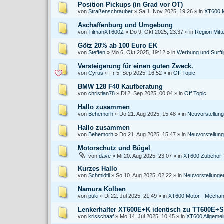
Position Pickups (in Grad vor OT)
von
Straßenschrauber
»
Sa 1. Nov 2025, 19:26
» in
XT600 M
Aschaffenburg und Umgebung
von
TilmanXT600Z
»
Do 9. Okt 2025, 23:37
» in
Region Mitt
Götz 20% ab 100 Euro EK
von
Steffen
»
Mo 6. Okt 2025, 19:12
» in
Werbung und Surft
Versteigerung für einen guten Zweck.
von
Cyrus
»
Fr 5. Sep 2025, 16:52
» in
Off Topic
BMW 128 F40 Kaufberatung
von
christian78
»
Di 2. Sep 2025, 00:04
» in
Off Topic
Hallo zusammen
von
Behemorh
»
Do 21. Aug 2025, 15:48
» in
Neuvorstellun
Hallo zusammen
von
Behemorh
»
Do 21. Aug 2025, 15:47
» in
Neuvorstellun
Motorschutz und Bügel
von
dave
»
Mi 20. Aug 2025, 23:07
» in
XT600 Zubehör
Kurzes Hallo
von
Schmidtli
»
So 10. Aug 2025, 02:22
» in
Neuvorstellung
Namura Kolben
von
puki
»
Di 22. Jul 2025, 21:49
» in
XT600 Motor - Mechan
Lenkerhalter XT600E+K identisch zu TT600E+
von
krisschaaf
»
Mo 14. Jul 2025, 10:45
» in
XT600 Allgeme