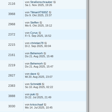
von
Straßenschrauber
2116
Sa 1. Nov 2025, 19:26
von
TilmanXT600Z
3968
Do 9. Okt 2025, 23:37
von
Steffen
2968
Mo 6. Okt 2025, 19:12
von
Cyrus
2372
Fr 5. Sep 2025, 16:52
von
christian78
2215
Di 2. Sep 2025, 00:04
von
Behemorh
2161
Do 21. Aug 2025, 15:48
von
Behemorh
2219
Do 21. Aug 2025, 15:47
von
dave
2827
Mi 20. Aug 2025, 23:07
von
Schmidtli
2383
So 10. Aug 2025, 02:22
von
puki
3888
Di 22. Jul 2025, 21:49
von
krisschaaf
3030
Mo 14. Jul 2025, 10:45