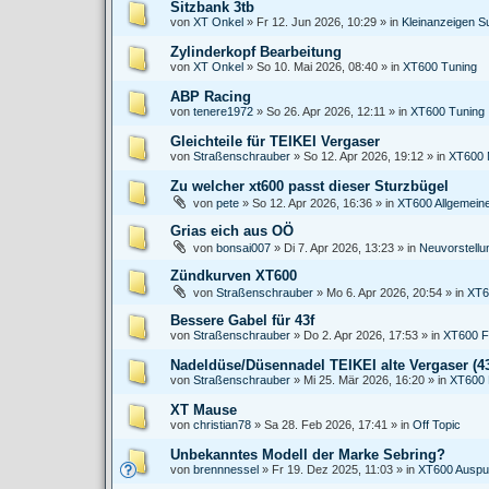
Sitzbank 3tb
von
XT Onkel
»
Fr 12. Jun 2026, 10:29
» in
Kleinanzeigen S
Zylinderkopf Bearbeitung
von
XT Onkel
»
So 10. Mai 2026, 08:40
» in
XT600 Tuning
ABP Racing
von
tenere1972
»
So 26. Apr 2026, 12:11
» in
XT600 Tuning
Gleichteile für TEIKEI Vergaser
von
Straßenschrauber
»
So 12. Apr 2026, 19:12
» in
XT600 
Zu welcher xt600 passt dieser Sturzbügel
von
pete
»
So 12. Apr 2026, 16:36
» in
XT600 Allgemein
Grias eich aus OÖ
von
bonsai007
»
Di 7. Apr 2026, 13:23
» in
Neuvorstell
Zündkurven XT600
von
Straßenschrauber
»
Mo 6. Apr 2026, 20:54
» in
XT6
Bessere Gabel für 43f
von
Straßenschrauber
»
Do 2. Apr 2026, 17:53
» in
XT600 F
Nadeldüse/Düsennadel TEIKEI alte Vergaser (43
von
Straßenschrauber
»
Mi 25. Mär 2026, 16:20
» in
XT600 
XT Mause
von
christian78
»
Sa 28. Feb 2026, 17:41
» in
Off Topic
Unbekanntes Modell der Marke Sebring?
von
brennnessel
»
Fr 19. Dez 2025, 11:03
» in
XT600 Auspu