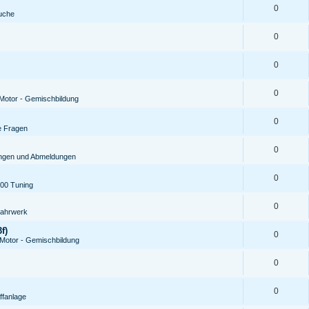
0
uche
0
0
0
Motor - Gemischbildung
0
e Fragen
0
ungen und Abmeldungen
0
00 Tuning
0
ahrwerk
f)
0
Motor - Gemischbildung
0
0
ffanlage