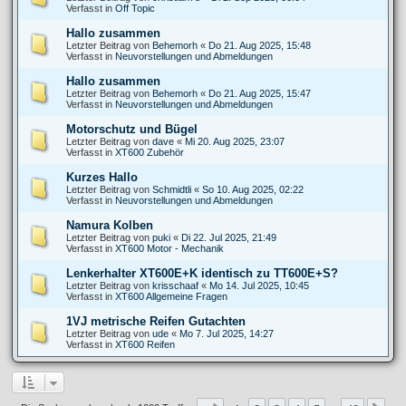
Verfasst in
Off Topic
Hallo zusammen
Letzter Beitrag von
Behemorh
«
Do 21. Aug 2025, 15:48
Verfasst in
Neuvorstellungen und Abmeldungen
Hallo zusammen
Letzter Beitrag von
Behemorh
«
Do 21. Aug 2025, 15:47
Verfasst in
Neuvorstellungen und Abmeldungen
Motorschutz und Bügel
Letzter Beitrag von
dave
«
Mi 20. Aug 2025, 23:07
Verfasst in
XT600 Zubehör
Kurzes Hallo
Letzter Beitrag von
Schmidtli
«
So 10. Aug 2025, 02:22
Verfasst in
Neuvorstellungen und Abmeldungen
Namura Kolben
Letzter Beitrag von
puki
«
Di 22. Jul 2025, 21:49
Verfasst in
XT600 Motor - Mechanik
Lenkerhalter XT600E+K identisch zu TT600E+S?
Letzter Beitrag von
krisschaaf
«
Mo 14. Jul 2025, 10:45
Verfasst in
XT600 Allgemeine Fragen
1VJ metrische Reifen Gutachten
Letzter Beitrag von
ude
«
Mo 7. Jul 2025, 14:27
Verfasst in
XT600 Reifen