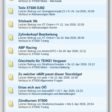
Verfasst in
XT600 Motor - Mechanik
Teile XT600 DJ02
Letzter Beitrag von
Svenglueckspilz13
«
Fr 24. Jul 2026, 16:59
Verfasst in
Kleinanzeigen Biete
Sitzbank 3tb
Letzter Beitrag von
XT Onkel
«
Fr 12. Jun 2026, 10:29
Verfasst in
Kleinanzeigen Suche
Zylinderkopf Bearbeitung
Letzter Beitrag von
XT Onkel
«
So 10. Mai 2026, 08:40
Verfasst in
XT600 Tuning
ABP Racing
Letzter Beitrag von
tenere1972
«
So 26. Apr 2026, 12:11
Verfasst in
XT600 Tuning
Gleichteile für TEIKEI Vergaser
Letzter Beitrag von
Straßenschrauber
«
So 12. Apr 2026, 19:12
Verfasst in
XT600 Motor - Gemischbildung
Zu welcher xt600 passt dieser Sturzbügel
Letzter Beitrag von
pete
«
So 12. Apr 2026, 16:36
Verfasst in
XT600 Allgemeine Fragen
Grias eich aus OÖ
Letzter Beitrag von
bonsai007
«
Di 7. Apr 2026, 13:23
Verfasst in
Neuvorstellungen und Abmeldungen
Zündkurven XT600
Letzter Beitrag von
Straßenschrauber
«
Mo 6. Apr 2026, 20:54
Verfasst in
XT600 Tuning