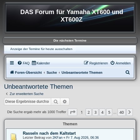
DAS Forum für Yamaha XT600 und
XT600Z
Die nächsten Termine
Anzeige der Termine für heute ausschalten
FAQ
Kalender
Registrieren
Anmelden
S
Foren-Übersicht
Suche
Unbeantwortete Themen
u
Unbeantwortete Themen
c
Zur erweiterten Suche
h
Suche
Erweiterte Suche
e
Seite
1
von
40
1
2
3
4
5
40
Nä
Die Suche ergab mehr als 1000 Treffer
…
Themen
Rasseln nach dem Kaltstart
Letzter Beitrag von
2KFan
«
Fr 7. Aug 2026, 06:36