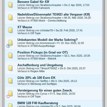
Bessere Gabel für 43f
Letzter Beitrag von
Straßenschrauber
«
Do 2. Apr 2026, 17:53
Verfasst in
XT600 Fahrwerk
Nadeldüse/Düsennadel TEIKEI alte Vergaser (43f)
Letzter Beitrag von
Straßenschrauber
«
Mi 25. Mär 2026, 16:20
Verfasst in
XT600 Motor - Gemischbildung
XT Mause
Letzter Beitrag von
christian78
«
Sa 28. Feb 2026, 17:41
Verfasst in
Off Topic
Unbekanntes Modell der Marke Sebring?
Letzter Beitrag von
brennnessel
«
Fr 19. Dez 2025, 11:03
Verfasst in
XT600 Auspuffanlage
Position Pickups (in Grad vor OT)
Letzter Beitrag von
Straßenschrauber
«
Sa 1. Nov 2025, 19:26
Verfasst in
XT600 Motor - Elektrik
Aschaffenburg und Umgebung
Letzter Beitrag von
TilmanXT600Z
«
Do 9. Okt 2025, 23:37
Verfasst in
Region Mitte
Götz 20% ab 100 Euro EK
Letzter Beitrag von
Steffen
«
Mo 6. Okt 2025, 19:12
Verfasst in
Werbung und Surftipps
Versteigerung für einen guten Zweck.
Letzter Beitrag von
Cyrus
«
Fr 5. Sep 2025, 16:52
Verfasst in
Off Topic
BMW 128 F40 Kaufberatung
Letzter Beitrag von
christian78
«
Di 2. Sep 2025, 00:04