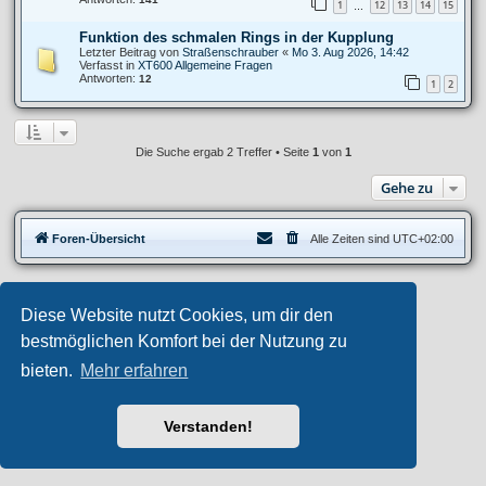
1
12
13
14
15
…
Funktion des schmalen Rings in der Kupplung
Letzter Beitrag von
Straßenschrauber
«
Mo 3. Aug 2026, 14:42
Verfasst in
XT600 Allgemeine Fragen
Antworten:
12
1
2
Die Suche ergab 2 Treffer • Seite
1
von
1
Gehe zu
Foren-Übersicht
Alle Zeiten sind
UTC+02:00
Privates Forum ©
motorang
E-Mail
Diese Website nutzt Cookies, um dir den
Aero
style developed for phpBB
Powered by
phpBB
® Forum Software © phpBB Limited
bestmöglichen Komfort bei der Nutzung zu
Deutsche Übersetzung durch
phpBB.de
bieten.
Mehr erfahren
Datenschutz
|
Nutzungsbedingungen
Verstanden!