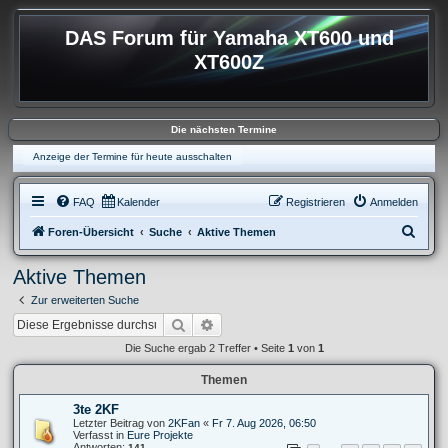
DAS Forum für Yamaha XT600 und
XT600Z
Die nächsten Termine
Anzeige der Termine für heute ausschalten
FAQ
Kalender
Registrieren
Anmelden
S
Foren-Übersicht
Suche
Aktive Themen
u
Aktive Themen
c
Zur erweiterten Suche
h
Suche
Erweiterte Suche
e
Die Suche ergab 2 Treffer • Seite
1
von
1
Themen
3te 2KF
Letzter Beitrag von
2KFan
«
Fr 7. Aug 2026, 06:50
Verfasst in
Eure Projekte
Antworten:
141