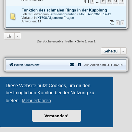
1
12
13
14
15
…
Funktion des schmalen Rings in der Kupplung
Letzter Beitrag von
Straßenschrauber
«
Mo 3. Aug 2026, 14:42
Verfasst in
XT600 Allgemeine Fragen
Antworten:
12
1
2
Die Suche ergab 2 Treffer • Seite
1
von
1
Gehe zu
Foren-Übersicht
Alle Zeiten sind
UTC+02:00
Privates Forum ©
motorang
E-Mail
Diese Website nutzt Cookies, um dir den
Aero
style developed for phpBB
Powered by
phpBB
® Forum Software © phpBB Limited
bestmöglichen Komfort bei der Nutzung zu
Deutsche Übersetzung durch
phpBB.de
bieten.
Mehr erfahren
Datenschutz
|
Nutzungsbedingungen
Verstanden!