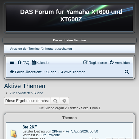
DAS Forum für Yamaha XT600 und
XT600Z
Die nächsten Termine
Anzeige der Termine für heute ausschalten
FAQ
Kalender
Registrieren
Anmelden
S
Foren-Übersicht
Suche
Aktive Themen
u
Aktive Themen
c
Zur erweiterten Suche
h
Suche
Erweiterte Suche
e
Die Suche ergab 2 Treffer • Seite
1
von
1
Themen
3te 2KF
Letzter Beitrag von
2KFan
«
Fr 7. Aug 2026, 06:50
Verfasst in
Eure Projekte
Antworten:
141