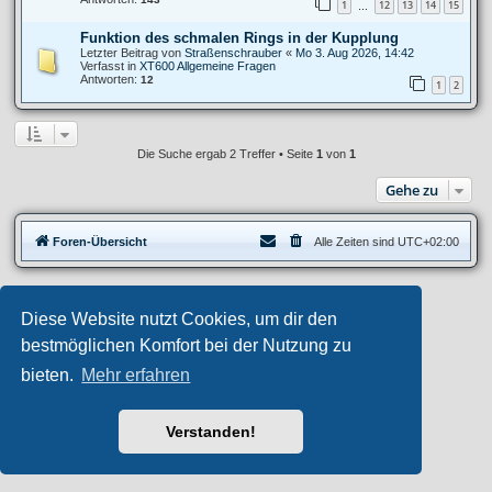
1
12
13
14
15
…
Funktion des schmalen Rings in der Kupplung
Letzter Beitrag von
Straßenschrauber
«
Mo 3. Aug 2026, 14:42
Verfasst in
XT600 Allgemeine Fragen
Antworten:
12
1
2
Die Suche ergab 2 Treffer • Seite
1
von
1
Gehe zu
Foren-Übersicht
Alle Zeiten sind
UTC+02:00
Privates Forum ©
motorang
E-Mail
Diese Website nutzt Cookies, um dir den
Aero
style developed for phpBB
Powered by
phpBB
® Forum Software © phpBB Limited
bestmöglichen Komfort bei der Nutzung zu
Deutsche Übersetzung durch
phpBB.de
bieten.
Mehr erfahren
Datenschutz
|
Nutzungsbedingungen
Verstanden!