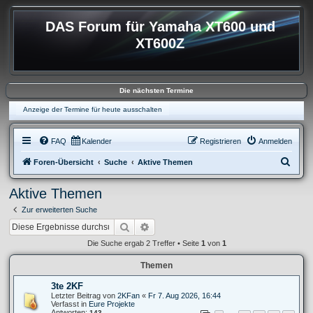
DAS Forum für Yamaha XT600 und
XT600Z
Die nächsten Termine
Anzeige der Termine für heute ausschalten
FAQ
Kalender
Registrieren
Anmelden
S
Foren-Übersicht
Suche
Aktive Themen
u
Aktive Themen
c
Zur erweiterten Suche
h
Suche
Erweiterte Suche
e
Die Suche ergab 2 Treffer • Seite
1
von
1
Themen
3te 2KF
Letzter Beitrag von
2KFan
«
Fr 7. Aug 2026, 16:44
Verfasst in
Eure Projekte
Antworten:
143