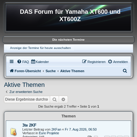
DAS Forum für Yamaha XT600 und
XT600Z
Die nächsten Termine
Anzeige der Termine für heute ausschalten
FAQ
Kalender
Registrieren
Anmelden
S
Foren-Übersicht
Suche
Aktive Themen
u
Aktive Themen
c
Zur erweiterten Suche
h
Suche
Erweiterte Suche
e
Die Suche ergab 2 Treffer • Seite
1
von
1
Themen
3te 2KF
Letzter Beitrag von
2KFan
«
Fr 7. Aug 2026, 06:50
Verfasst in
Eure Projekte
Antworten:
141