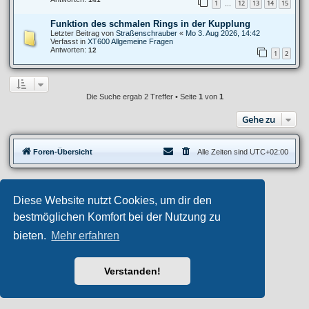
1
12
13
14
15
…
Funktion des schmalen Rings in der Kupplung
Letzter Beitrag von
Straßenschrauber
«
Mo 3. Aug 2026, 14:42
Verfasst in
XT600 Allgemeine Fragen
Antworten:
12
1
2
Die Suche ergab 2 Treffer • Seite
1
von
1
Gehe zu
Foren-Übersicht
Alle Zeiten sind
UTC+02:00
Privates Forum ©
motorang
E-Mail
Diese Website nutzt Cookies, um dir den
Aero
style developed for phpBB
Powered by
phpBB
® Forum Software © phpBB Limited
bestmöglichen Komfort bei der Nutzung zu
Deutsche Übersetzung durch
phpBB.de
bieten.
Mehr erfahren
Datenschutz
|
Nutzungsbedingungen
Verstanden!