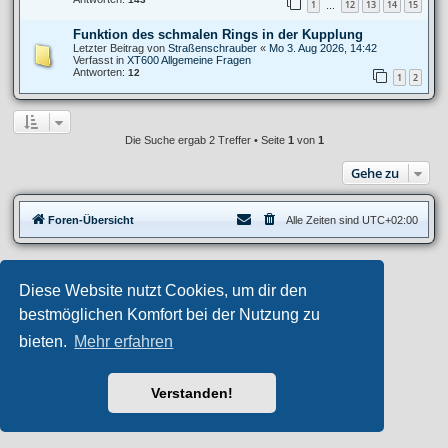
1
12
13
14
15
…
Funktion des schmalen Rings in der Kupplung
Letzter Beitrag von
Straßenschrauber
«
Mo 3. Aug 2026, 14:42
Verfasst in
XT600 Allgemeine Fragen
Antworten:
12
1
2
Die Suche ergab 2 Treffer • Seite
1
von
1
Gehe zu
Foren-Übersicht
Alle Zeiten sind
UTC+02:00
Privates Forum ©
motorang
E-Mail
Diese Website nutzt Cookies, um dir den
Aero
style developed for phpBB
Powered by
phpBB
® Forum Software © phpBB Limited
bestmöglichen Komfort bei der Nutzung zu
Deutsche Übersetzung durch
phpBB.de
bieten.
Mehr erfahren
Datenschutz
|
Nutzungsbedingungen
Verstanden!