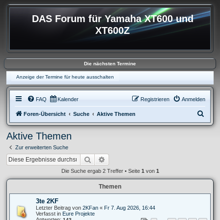
DAS Forum für Yamaha XT600 und
XT600Z
Die nächsten Termine
Anzeige der Termine für heute ausschalten
FAQ
Kalender
Registrieren
Anmelden
S
Foren-Übersicht
Suche
Aktive Themen
u
Aktive Themen
c
Zur erweiterten Suche
h
Suche
Erweiterte Suche
e
Die Suche ergab 2 Treffer • Seite
1
von
1
Themen
3te 2KF
Letzter Beitrag von
2KFan
«
Fr 7. Aug 2026, 16:44
Verfasst in
Eure Projekte
Antworten:
143