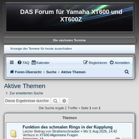
DAS Forum für Yamaha XT600 und
XT600Z
Die nächsten Termine
Anzeige der Termine für heute ausschalten
FAQ
Kalender
Registrieren
Anmelden
S
Foren-Übersicht
Suche
Aktive Themen
u
Aktive Themen
c
Zur erweiterten Suche
h
Suche
Erweiterte Suche
e
Die Suche ergab 1 Treffer • Seite
1
von
1
Themen
Funktion des schmalen Rings in der Kupplung
Letzter Beitrag von
Straßenschrauber
«
Mo 3. Aug 2026, 14:42
Verfasst in
XT600 Allgemeine Fragen
Antworten:
12