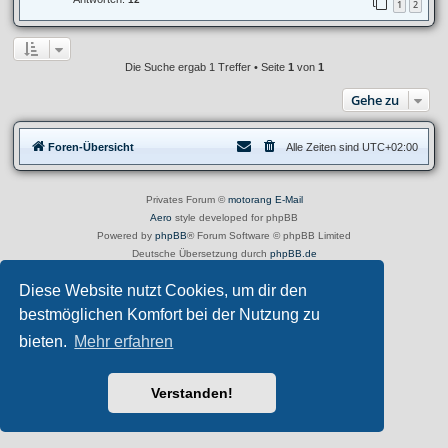
1
2
Die Suche ergab 1 Treffer • Seite
1
von
1
Gehe zu
Foren-Übersicht
Alle Zeiten sind
UTC+02:00
Privates Forum ©
motorang
E-Mail
Aero
style developed for phpBB
Powered by
phpBB
® Forum Software © phpBB Limited
Deutsche Übersetzung durch
phpBB.de
Datenschutz
|
Nutzungsbedingungen
Diese Website nutzt Cookies, um dir den
bestmöglichen Komfort bei der Nutzung zu
bieten.
Mehr erfahren
Verstanden!