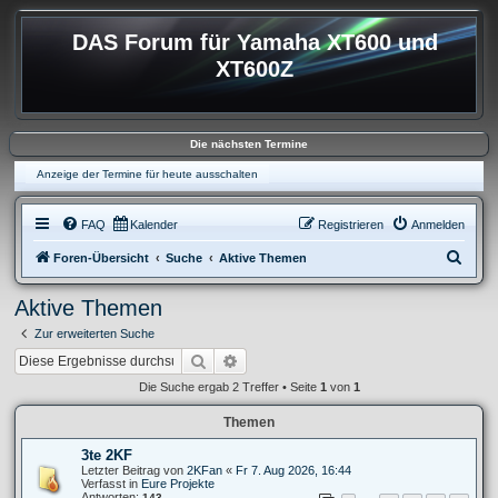
DAS Forum für Yamaha XT600 und
XT600Z
Die nächsten Termine
Anzeige der Termine für heute ausschalten
FAQ
Kalender
Registrieren
Anmelden
S
Foren-Übersicht
Suche
Aktive Themen
u
Aktive Themen
c
Zur erweiterten Suche
h
Suche
Erweiterte Suche
e
Die Suche ergab 2 Treffer • Seite
1
von
1
Themen
3te 2KF
Letzter Beitrag von
2KFan
«
Fr 7. Aug 2026, 16:44
Verfasst in
Eure Projekte
Antworten:
143