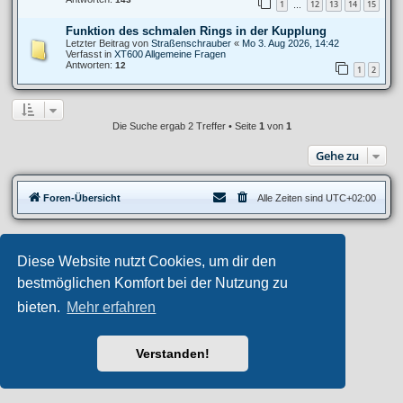
1
12
13
14
15
…
Funktion des schmalen Rings in der Kupplung
Letzter Beitrag von
Straßenschrauber
«
Mo 3. Aug 2026, 14:42
Verfasst in
XT600 Allgemeine Fragen
Antworten:
12
1
2
Die Suche ergab 2 Treffer • Seite
1
von
1
Gehe zu
Foren-Übersicht
Alle Zeiten sind
UTC+02:00
Privates Forum ©
motorang
E-Mail
Diese Website nutzt Cookies, um dir den
Aero
style developed for phpBB
Powered by
phpBB
® Forum Software © phpBB Limited
bestmöglichen Komfort bei der Nutzung zu
Deutsche Übersetzung durch
phpBB.de
bieten.
Mehr erfahren
Datenschutz
|
Nutzungsbedingungen
Verstanden!