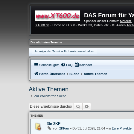
DAS Forum für Y
Sponsor dieser Domain:
Motoritz
-
XT600.de
- Home of XT600 - Werkstatt, Daten, etc - XT-Foren
Tech
Die nächsten Termine
Anzeige der Termine für heute ausschalten
Schnellzugriff
FAQ
Kalender
Foren-Übersicht
Suche
Aktive Themen
Aktive Themen
Zur erweiterten Suche
Suche
Erweiterte Suche
THEMEN
3te 2KF
von
2KFan
»
Do 31. Jul 2025, 21:04
» in
Eure Projekte