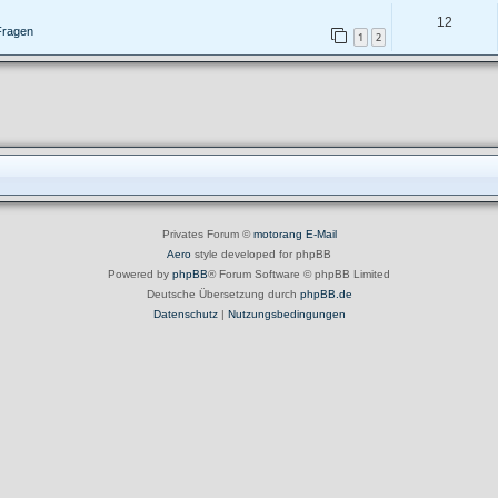
12
Fragen
1
2
Privates Forum ©
motorang
E-Mail
Aero
style developed for phpBB
Powered by
phpBB
® Forum Software © phpBB Limited
Deutsche Übersetzung durch
phpBB.de
Datenschutz
|
Nutzungsbedingungen