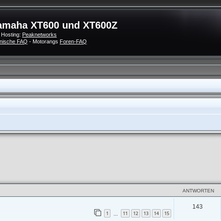
amaha XT600 und XT600Z
 Hosting:
Peaknetworks
nische FAQ
- Motorangs
Foren-FAQ
ANTWORTEN
143
1
11
12
13
14
15
…