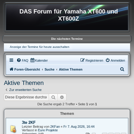
DAS Forum für Yamaha XT600 und
XT600Z
Die nächsten Termine
Anzeige der Termine für heute ausschalten
FAQ
Kalender
Registrieren
Anmelden
S
Foren-Übersicht
Suche
Aktive Themen
u
Aktive Themen
c
Zur erweiterten Suche
h
Suche
Erweiterte Suche
e
Die Suche ergab 2 Treffer • Seite
1
von
1
Themen
3te 2KF
Letzter Beitrag von
2KFan
«
Fr 7. Aug 2026, 16:44
Verfasst in
Eure Projekte
Antworten:
143