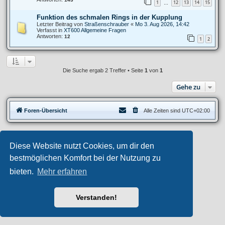
1
12
13
14
15
…
Funktion des schmalen Rings in der Kupplung
Letzter Beitrag von
Straßenschrauber
«
Mo 3. Aug 2026, 14:42
Verfasst in
XT600 Allgemeine Fragen
Antworten:
12
1
2
Die Suche ergab 2 Treffer • Seite
1
von
1
Gehe zu
Foren-Übersicht
Alle Zeiten sind
UTC+02:00
Privates Forum ©
motorang
E-Mail
Diese Website nutzt Cookies, um dir den
Aero
style developed for phpBB
Powered by
phpBB
® Forum Software © phpBB Limited
bestmöglichen Komfort bei der Nutzung zu
Deutsche Übersetzung durch
phpBB.de
bieten.
Mehr erfahren
Datenschutz
|
Nutzungsbedingungen
Verstanden!