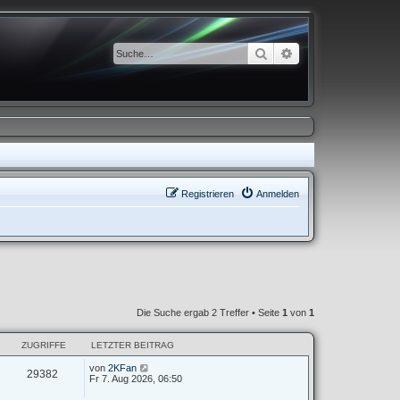
Suche
Erweiterte Suche
Registrieren
Anmelden
Die Suche ergab 2 Treffer • Seite
1
von
1
ZUGRIFFE
LETZTER BEITRAG
von
2KFan
29382
Fr 7. Aug 2026, 06:50