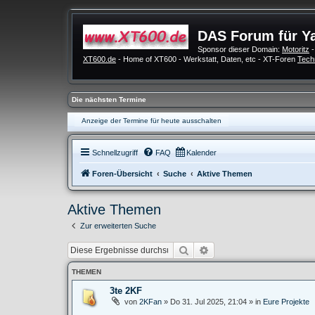
DAS Forum für Y
Sponsor dieser Domain:
Motoritz
-
XT600.de
- Home of XT600 - Werkstatt, Daten, etc - XT-Foren
Tech
Die nächsten Termine
Anzeige der Termine für heute ausschalten
Schnellzugriff
FAQ
Kalender
Foren-Übersicht
Suche
Aktive Themen
Aktive Themen
Zur erweiterten Suche
Suche
Erweiterte Suche
THEMEN
3te 2KF
von
2KFan
»
Do 31. Jul 2025, 21:04
» in
Eure Projekte