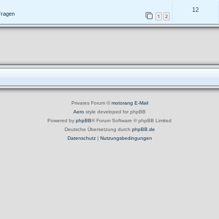
12
Fragen
1
2
Privates Forum ©
motorang
E-Mail
Aero
style developed for phpBB
Powered by
phpBB
® Forum Software © phpBB Limited
Deutsche Übersetzung durch
phpBB.de
Datenschutz
|
Nutzungsbedingungen