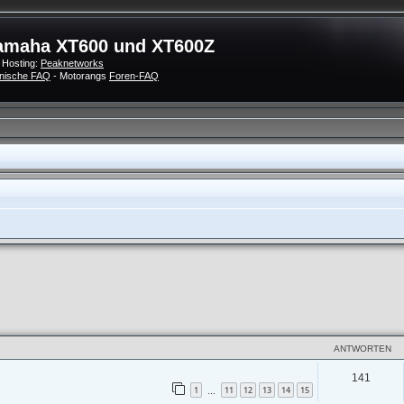
amaha XT600 und XT600Z
 Hosting:
Peaknetworks
nische FAQ
- Motorangs
Foren-FAQ
ANTWORTEN
141
1
11
12
13
14
15
…