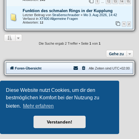
1
12
13
14
15
…
Funktion des schmalen Rings in der Kupplung
Letzter Beitrag von
Straßenschrauber
«
Mo 3. Aug 2026, 14:42
Verfasst in
XT600 Allgemeine Fragen
Antworten:
12
1
2
Die Suche ergab 2 Treffer • Seite
1
von
1
Gehe zu
Foren-Übersicht
Alle Zeiten sind
UTC+02:00
Privates Forum ©
motorang
E-Mail
Diese Website nutzt Cookies, um dir den
Aero
style developed for phpBB
Powered by
phpBB
® Forum Software © phpBB Limited
bestmöglichen Komfort bei der Nutzung zu
Deutsche Übersetzung durch
phpBB.de
bieten.
Mehr erfahren
Datenschutz
|
Nutzungsbedingungen
Verstanden!