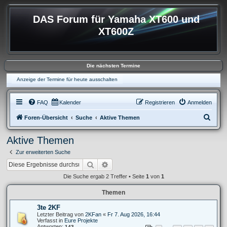
DAS Forum für Yamaha XT600 und
XT600Z
Die nächsten Termine
Anzeige der Termine für heute ausschalten
FAQ
Kalender
Registrieren
Anmelden
S
Foren-Übersicht
Suche
Aktive Themen
u
Aktive Themen
c
Zur erweiterten Suche
h
Suche
Erweiterte Suche
e
Die Suche ergab 2 Treffer • Seite
1
von
1
Themen
3te 2KF
Letzter Beitrag von
2KFan
«
Fr 7. Aug 2026, 16:44
Verfasst in
Eure Projekte
Antworten:
143