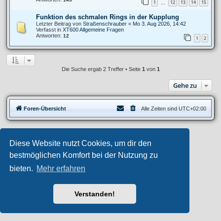
1
12
13
14
15
…
Funktion des schmalen Rings in der Kupplung
Letzter Beitrag von
Straßenschrauber
«
Mo 3. Aug 2026, 14:42
Verfasst in
XT600 Allgemeine Fragen
Antworten:
12
1
2
Die Suche ergab 2 Treffer • Seite
1
von
1
Gehe zu
Foren-Übersicht
Alle Zeiten sind
UTC+02:00
Privates Forum ©
motorang
E-Mail
Diese Website nutzt Cookies, um dir den
Aero
style developed for phpBB
Powered by
phpBB
® Forum Software © phpBB Limited
bestmöglichen Komfort bei der Nutzung zu
Deutsche Übersetzung durch
phpBB.de
bieten.
Mehr erfahren
Datenschutz
|
Nutzungsbedingungen
Verstanden!