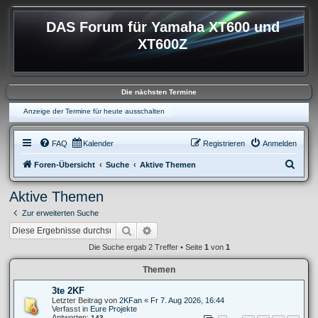
DAS Forum für Yamaha XT600 und
XT600Z
Die nächsten Termine
Anzeige der Termine für heute ausschalten
FAQ
Kalender
Registrieren
Anmelden
S
Foren-Übersicht
Suche
Aktive Themen
u
Aktive Themen
c
Zur erweiterten Suche
h
Suche
Erweiterte Suche
e
Die Suche ergab 2 Treffer • Seite
1
von
1
Themen
3te 2KF
Letzter Beitrag von
2KFan
«
Fr 7. Aug 2026, 16:44
Verfasst in
Eure Projekte
Antworten:
143