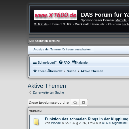
DAS Forum für Y
Sponsor dieser Domain:
Motoritz
-
XT600.de
- Home of XT600 - Werkstatt, Daten, etc - XT-Foren
Tech
Die nächsten Termine
Anzeige der Termine für heute ausschalten
Schnellzugriff
FAQ
Kalender
Foren-Übersicht
Suche
Aktive Themen
Aktive Themen
Zur erweiterten Suche
Suche
Erweiterte Suche
THEMEN
Funktion des schmalen Rings in der Kupplung
von
Woddel
»
So 2. Aug 2026, 17:57
» in
XT600 Allgemeine 