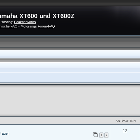
amaha XT600 und XT600Z
 Hosting:
Peaknetworks
nische FAQ
- Motorangs
Foren-FAQ
ANTWORTEN
12
Fragen
1
2