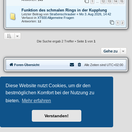
1
12
13
14
15
…
Funktion des schmalen Rings in der Kupplung
Letzter Beitrag von
Straßenschrauber
«
Mo 3. Aug 2026, 14:42
Verfasst in
XT600 Allgemeine Fragen
Antworten:
12
1
2
Die Suche ergab 2 Treffer • Seite
1
von
1
Gehe zu
Foren-Übersicht
Alle Zeiten sind
UTC+02:00
Privates Forum ©
motorang
E-Mail
Diese Website nutzt Cookies, um dir den
Aero
style developed for phpBB
Powered by
phpBB
® Forum Software © phpBB Limited
bestmöglichen Komfort bei der Nutzung zu
Deutsche Übersetzung durch
phpBB.de
bieten.
Mehr erfahren
Datenschutz
|
Nutzungsbedingungen
Verstanden!