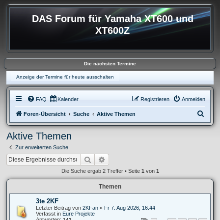
DAS Forum für Yamaha XT600 und
XT600Z
Die nächsten Termine
Anzeige der Termine für heute ausschalten
FAQ
Kalender
Registrieren
Anmelden
S
Foren-Übersicht
Suche
Aktive Themen
u
Aktive Themen
c
Zur erweiterten Suche
h
Suche
Erweiterte Suche
e
Die Suche ergab 2 Treffer • Seite
1
von
1
Themen
3te 2KF
Letzter Beitrag von
2KFan
«
Fr 7. Aug 2026, 16:44
Verfasst in
Eure Projekte
Antworten:
143