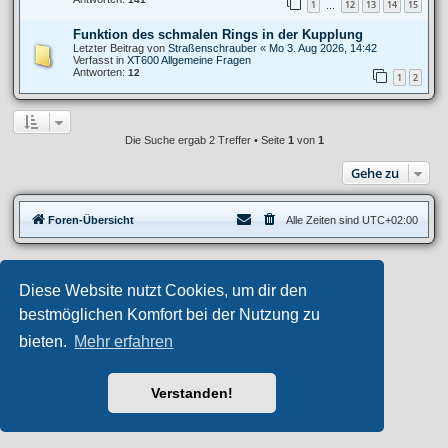
1
12
13
14
15
…
Funktion des schmalen Rings in der Kupplung
Letzter Beitrag von
Straßenschrauber
«
Mo 3. Aug 2026, 14:42
Verfasst in
XT600 Allgemeine Fragen
Antworten:
12
1
2
Die Suche ergab 2 Treffer • Seite
1
von
1
Gehe zu
Foren-Übersicht
Alle Zeiten sind
UTC+02:00
Privates Forum ©
motorang
E-Mail
Diese Website nutzt Cookies, um dir den
Aero
style developed for phpBB
Powered by
phpBB
® Forum Software © phpBB Limited
bestmöglichen Komfort bei der Nutzung zu
Deutsche Übersetzung durch
phpBB.de
bieten.
Mehr erfahren
Datenschutz
|
Nutzungsbedingungen
Verstanden!