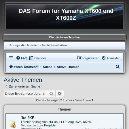
DAS Forum für Yamaha XT600 und
XT600Z
Die nächsten Termine
Anzeige der Termine für heute ausschalten
FAQ
Kalender
Registrieren
Anmelden
S
Foren-Übersicht
Suche
Aktive Themen
u
Aktive Themen
c
Zur erweiterten Suche
h
Suche
Erweiterte Suche
e
Die Suche ergab 2 Treffer • Seite
1
von
1
Themen
3te 2KF
Letzter Beitrag von
2KFan
«
Fr 7. Aug 2026, 06:50
Verfasst in
Eure Projekte
Antworten:
141