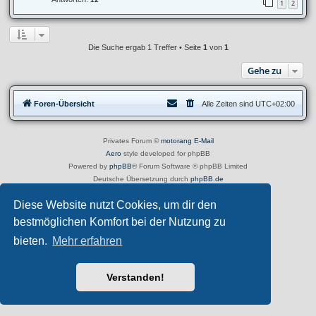
1
2
Die Suche ergab 1 Treffer • Seite
1
von
1
Gehe zu
Foren-Übersicht
Alle Zeiten sind
UTC+02:00
Privates Forum ©
motorang
E-Mail
Aero
style developed for phpBB
Powered by
phpBB
® Forum Software © phpBB Limited
Deutsche Übersetzung durch
phpBB.de
Datenschutz
|
Nutzungsbedingungen
Diese Website nutzt Cookies, um dir den
bestmöglichen Komfort bei der Nutzung zu
bieten.
Mehr erfahren
Verstanden!