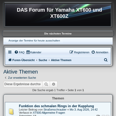
DAS Forum für Yamaha XT600 und
XT600Z
Die nächsten Termine
Anzeige der Termine für heute ausschalten
FAQ
Kalender
Registrieren
Anmelden
S
Foren-Übersicht
Suche
Aktive Themen
u
Aktive Themen
c
Zur erweiterten Suche
h
Suche
Erweiterte Suche
e
Die Suche ergab 1 Treffer • Seite
1
von
1
Themen
Funktion des schmalen Rings in der Kupplung
Letzter Beitrag von
Straßenschrauber
«
Mo 3. Aug 2026, 14:42
Verfasst in
XT600 Allgemeine Fragen
Antworten:
12