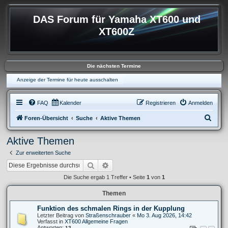
DAS Forum für Yamaha XT600 und
XT600Z
Die nächsten Termine
Anzeige der Termine für heute ausschalten
FAQ
Kalender
Registrieren
Anmelden
S
Foren-Übersicht
Suche
Aktive Themen
u
Aktive Themen
c
Zur erweiterten Suche
h
Suche
Erweiterte Suche
e
Die Suche ergab 1 Treffer • Seite
1
von
1
Themen
Funktion des schmalen Rings in der Kupplung
Letzter Beitrag von
Straßenschrauber
«
Mo 3. Aug 2026, 14:42
Verfasst in
XT600 Allgemeine Fragen
Antworten:
12