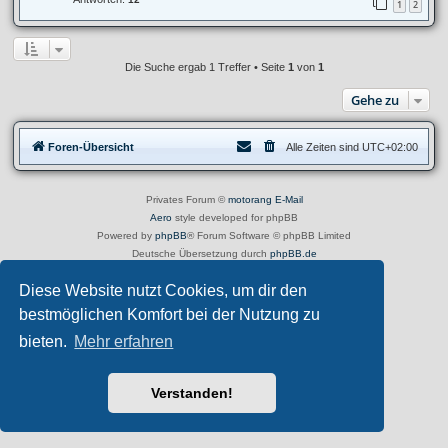
1
2
Die Suche ergab 1 Treffer • Seite
1
von
1
Gehe zu
Foren-Übersicht
Alle Zeiten sind
UTC+02:00
Privates Forum ©
motorang
E-Mail
Aero
style developed for phpBB
Powered by
phpBB
® Forum Software © phpBB Limited
Deutsche Übersetzung durch
phpBB.de
Datenschutz
|
Nutzungsbedingungen
Diese Website nutzt Cookies, um dir den
bestmöglichen Komfort bei der Nutzung zu
bieten.
Mehr erfahren
Verstanden!