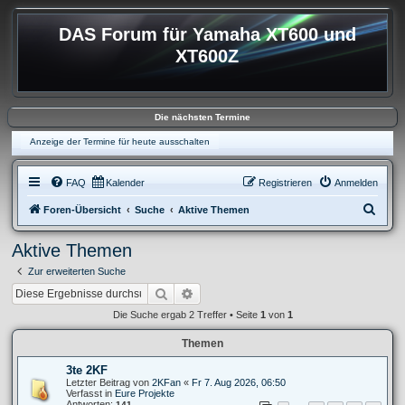
DAS Forum für Yamaha XT600 und
XT600Z
Die nächsten Termine
Anzeige der Termine für heute ausschalten
FAQ
Kalender
Registrieren
Anmelden
S
Foren-Übersicht
Suche
Aktive Themen
u
Aktive Themen
c
Zur erweiterten Suche
h
Suche
Erweiterte Suche
e
Die Suche ergab 2 Treffer • Seite
1
von
1
Themen
3te 2KF
Letzter Beitrag von
2KFan
«
Fr 7. Aug 2026, 06:50
Verfasst in
Eure Projekte
Antworten:
141