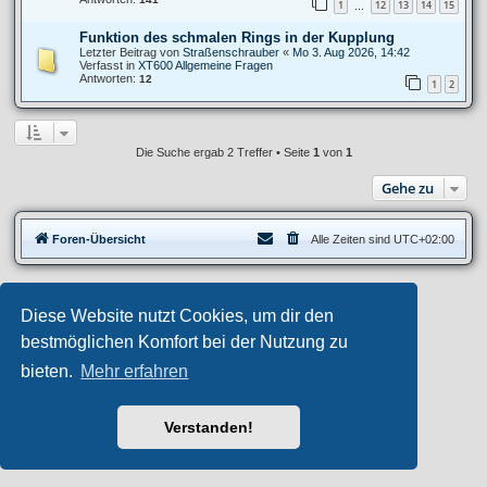
1
12
13
14
15
…
Funktion des schmalen Rings in der Kupplung
Letzter Beitrag von
Straßenschrauber
«
Mo 3. Aug 2026, 14:42
Verfasst in
XT600 Allgemeine Fragen
Antworten:
12
1
2
Die Suche ergab 2 Treffer • Seite
1
von
1
Gehe zu
Foren-Übersicht
Alle Zeiten sind
UTC+02:00
Privates Forum ©
motorang
E-Mail
Diese Website nutzt Cookies, um dir den
Aero
style developed for phpBB
Powered by
phpBB
® Forum Software © phpBB Limited
bestmöglichen Komfort bei der Nutzung zu
Deutsche Übersetzung durch
phpBB.de
bieten.
Mehr erfahren
Datenschutz
|
Nutzungsbedingungen
Verstanden!