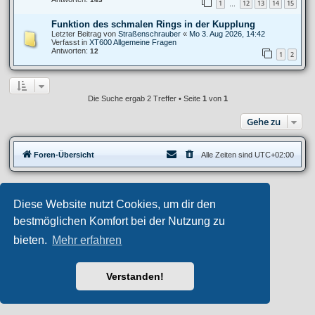
1
12
13
14
15
…
Funktion des schmalen Rings in der Kupplung
Letzter Beitrag von
Straßenschrauber
«
Mo 3. Aug 2026, 14:42
Verfasst in
XT600 Allgemeine Fragen
Antworten:
12
1
2
Die Suche ergab 2 Treffer • Seite
1
von
1
Gehe zu
Foren-Übersicht
Alle Zeiten sind
UTC+02:00
Privates Forum ©
motorang
E-Mail
Diese Website nutzt Cookies, um dir den
Aero
style developed for phpBB
Powered by
phpBB
® Forum Software © phpBB Limited
bestmöglichen Komfort bei der Nutzung zu
Deutsche Übersetzung durch
phpBB.de
bieten.
Mehr erfahren
Datenschutz
|
Nutzungsbedingungen
Verstanden!