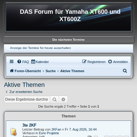
DAS Forum für Yamaha XT600 und
XT600Z
Die nächsten Termine
Anzeige der Termine für heute ausschalten
FAQ
Kalender
Registrieren
Anmelden
S
Foren-Übersicht
Suche
Aktive Themen
u
Aktive Themen
c
Zur erweiterten Suche
h
Suche
Erweiterte Suche
e
Die Suche ergab 2 Treffer • Seite
1
von
1
Themen
3te 2KF
Letzter Beitrag von
2KFan
«
Fr 7. Aug 2026, 16:44
Verfasst in
Eure Projekte
Antworten:
143