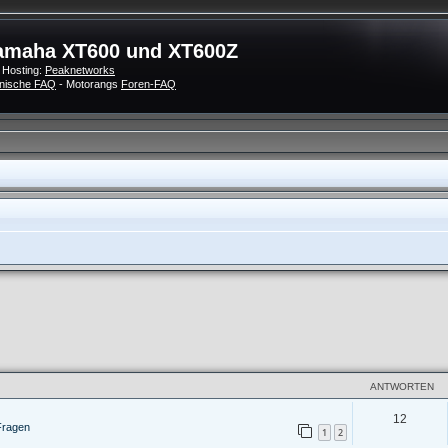
amaha XT600 und XT600Z
 Hosting:
Peaknetworks
nische FAQ
- Motorangs
Foren-FAQ
ANTWORTEN
12
Fragen
1
2