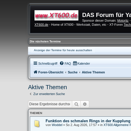
DAS Forum für Y
Sponsor dieser Domain:
Motoritz
-
XT600.de
- Home of XT600 - Werkstatt, Daten, etc - XT-Foren
Tech
Die nächsten Termine
Anzeige der Termine für heute ausschalten
Schnellzugriff
FAQ
Kalender
Foren-Übersicht
Suche
Aktive Themen
Aktive Themen
Zur erweiterten Suche
Suche
Erweiterte Suche
THEMEN
Funktion des schmalen Rings in der Kupplung
von
Woddel
»
So 2. Aug 2026, 17:57
» in
XT600 Allgemeine 