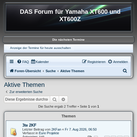
DAS Forum für Yamaha XT600 und
XT600Z
Die nächsten Termine
Anzeige der Termine für heute ausschalten
FAQ
Kalender
Registrieren
Anmelden
S
Foren-Übersicht
Suche
Aktive Themen
u
Aktive Themen
c
Zur erweiterten Suche
h
Suche
Erweiterte Suche
e
Die Suche ergab 2 Treffer • Seite
1
von
1
Themen
3te 2KF
Letzter Beitrag von
2KFan
«
Fr 7. Aug 2026, 06:50
Verfasst in
Eure Projekte
Antworten:
141