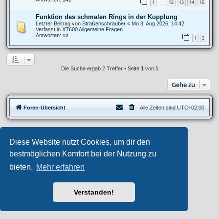
1
12
13
14
15
…
Funktion des schmalen Rings in der Kupplung
Letzter Beitrag von
Straßenschrauber
«
Mo 3. Aug 2026, 14:42
Verfasst in
XT600 Allgemeine Fragen
Antworten:
12
1
2
Die Suche ergab 2 Treffer • Seite
1
von
1
Gehe zu
Foren-Übersicht
Alle Zeiten sind
UTC+02:00
Privates Forum ©
motorang
E-Mail
Diese Website nutzt Cookies, um dir den
Aero
style developed for phpBB
Powered by
phpBB
® Forum Software © phpBB Limited
bestmöglichen Komfort bei der Nutzung zu
Deutsche Übersetzung durch
phpBB.de
bieten.
Mehr erfahren
Datenschutz
|
Nutzungsbedingungen
Verstanden!