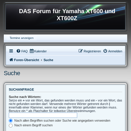
DAS Forum für Yamaha XT600 und
XT600Z
Termine anzeigen
FAQ
Kalender
Registrieren
Anmelden
Foren-Übersicht
Suche
Suche
SUCHANFRAGE
Suche nach Wörtern:
Setze ein
+
vor ein Wort, das gefunden werden muss und ein
-
vor ein Wort, das
nicht gefunden werden darf. Verwende mehrere Wörter getrennt durch
|
innerhalb einer Klammer, wenn nur eines der Wörter gefunden werden muss.
Benutze ein * als Platzhalter für teilweise Übereinstimmungen.
Nach allen Begriffen suchen oder Suche wie angegeben verwenden
Nach einem Begriff suchen