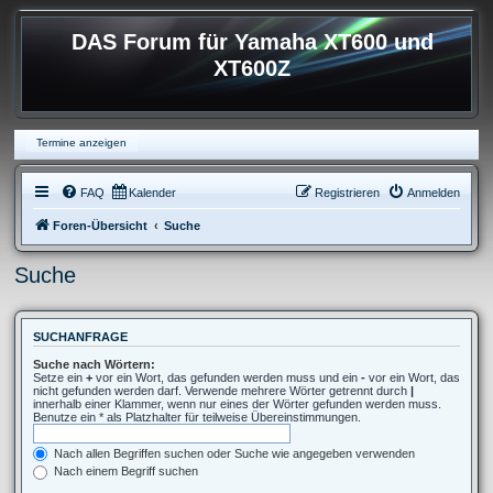
DAS Forum für Yamaha XT600 und
XT600Z
Termine anzeigen
FAQ
Kalender
Registrieren
Anmelden
Foren-Übersicht
Suche
Suche
SUCHANFRAGE
Suche nach Wörtern:
Setze ein
+
vor ein Wort, das gefunden werden muss und ein
-
vor ein Wort, das
nicht gefunden werden darf. Verwende mehrere Wörter getrennt durch
|
innerhalb einer Klammer, wenn nur eines der Wörter gefunden werden muss.
Benutze ein * als Platzhalter für teilweise Übereinstimmungen.
Nach allen Begriffen suchen oder Suche wie angegeben verwenden
Nach einem Begriff suchen