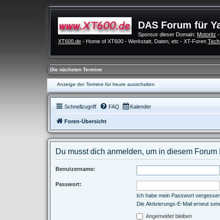
DAS Forum für Y
Sponsor dieser Domain:
Motoritz
-
XT600.de
- Home of XT600 - Werkstatt, Daten, etc - XT-Foren
Tech
Die nächsten Termine
Anzeige der Termine für heute ausschalten
Schnellzugriff
FAQ
Kalender
Foren-Übersicht
Du musst dich anmelden, um in diesem Forum B
Benutzername:
Passwort:
Ich habe mein Passwort vergesse
Die Aktivierungs-E-Mail erneut se
Angemeldet bleiben