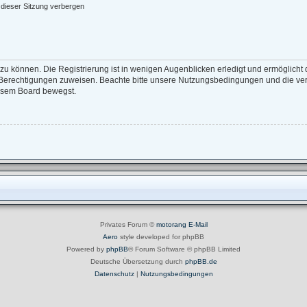
dieser Sitzung verbergen
zu können. Die Registrierung ist in wenigen Augenblicken erledigt und ermöglicht d
e Berechtigungen zuweisen. Beachte bitte unsere Nutzungsbedingungen und die verw
iesem Board bewegst.
Privates Forum ©
motorang
E-Mail
Aero
style developed for phpBB
Powered by
phpBB
® Forum Software © phpBB Limited
Deutsche Übersetzung durch
phpBB.de
Datenschutz
|
Nutzungsbedingungen