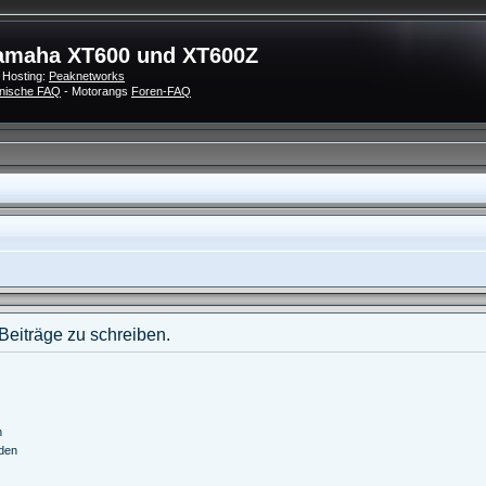
amaha XT600 und XT600Z
 Hosting:
Peaknetworks
nische FAQ
- Motorangs
Foren-FAQ
eiträge zu schreiben.
n
nden