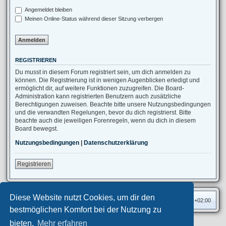
Angemeldet bleiben
Meinen Online-Status während dieser Sitzung verbergen
REGISTRIEREN
Du musst in diesem Forum registriert sein, um dich anmelden zu
können. Die Registrierung ist in wenigen Augenblicken erledigt und
ermöglicht dir, auf weitere Funktionen zuzugreifen. Die Board-
Administration kann registrierten Benutzern auch zusätzliche
Berechtigungen zuweisen. Beachte bitte unsere Nutzungsbedingungen
und die verwandten Regelungen, bevor du dich registrierst. Bitte
beachte auch die jeweiligen Forenregeln, wenn du dich in diesem
Board bewegst.
Nutzungsbedingungen
|
Datenschutzerklärung
Registrieren
Diese Website nutzt Cookies, um dir den
Foren-Übersicht
Alle Zeiten sind
UTC+02:00
bestmöglichen Komfort bei der Nutzung zu
bieten.
Mehr erfahren