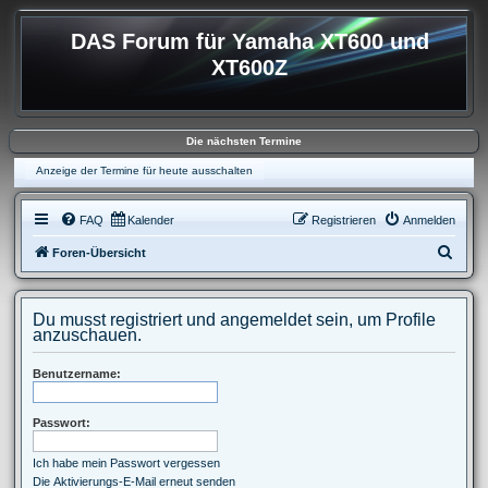
DAS Forum für Yamaha XT600 und
XT600Z
Die nächsten Termine
Anzeige der Termine für heute ausschalten
FAQ
Kalender
Registrieren
Anmelden
S
Foren-Übersicht
u
c
Du musst registriert und angemeldet sein, um Profile
h
anzuschauen.
e
Benutzername:
Passwort:
Ich habe mein Passwort vergessen
Die Aktivierungs-E-Mail erneut senden