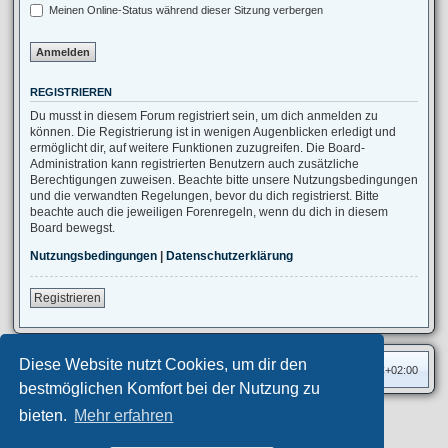
Meinen Online-Status während dieser Sitzung verbergen
REGISTRIEREN
Du musst in diesem Forum registriert sein, um dich anmelden zu
können. Die Registrierung ist in wenigen Augenblicken erledigt und
ermöglicht dir, auf weitere Funktionen zuzugreifen. Die Board-
Administration kann registrierten Benutzern auch zusätzliche
Berechtigungen zuweisen. Beachte bitte unsere Nutzungsbedingungen
und die verwandten Regelungen, bevor du dich registrierst. Bitte
beachte auch die jeweiligen Forenregeln, wenn du dich in diesem
Board bewegst.
Nutzungsbedingungen
|
Datenschutzerklärung
Registrieren
Diese Website nutzt Cookies, um dir den
Foren-Übersicht
Alle Zeiten sind
UTC+02:00
bestmöglichen Komfort bei der Nutzung zu
bieten.
Mehr erfahren
Privates Forum ©
motorang
E-Mail
Aero
style developed for phpBB