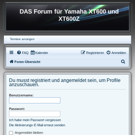
DAS Forum für Yamaha XT600 und
XT600Z
Termine anzeigen
FAQ
Kalender
Registrieren
Anmelden
S
Foren-Übersicht
u
c
Du musst registriert und angemeldet sein, um Profile
h
anzuschauen.
e
Benutzername:
Passwort:
Ich habe mein Passwort vergessen
Die Aktivierungs-E-Mail erneut senden
Angemeldet bleiben