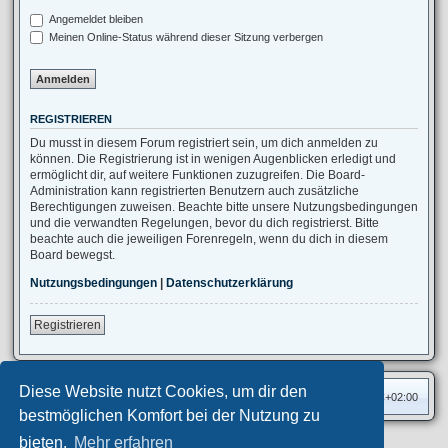
Angemeldet bleiben
Meinen Online-Status während dieser Sitzung verbergen
REGISTRIEREN
Du musst in diesem Forum registriert sein, um dich anmelden zu
können. Die Registrierung ist in wenigen Augenblicken erledigt und
ermöglicht dir, auf weitere Funktionen zuzugreifen. Die Board-
Administration kann registrierten Benutzern auch zusätzliche
Berechtigungen zuweisen. Beachte bitte unsere Nutzungsbedingungen
und die verwandten Regelungen, bevor du dich registrierst. Bitte
beachte auch die jeweiligen Forenregeln, wenn du dich in diesem
Board bewegst.
Nutzungsbedingungen
|
Datenschutzerklärung
Registrieren
Diese Website nutzt Cookies, um dir den
Foren-Übersicht
Alle Zeiten sind
UTC+02:00
bestmöglichen Komfort bei der Nutzung zu
bieten.
Mehr erfahren