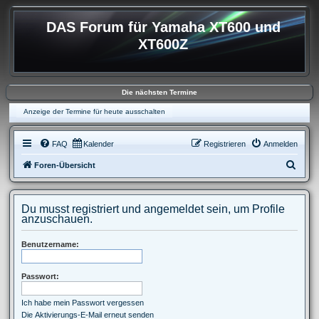
DAS Forum für Yamaha XT600 und
XT600Z
Die nächsten Termine
Anzeige der Termine für heute ausschalten
FAQ
Kalender
Registrieren
Anmelden
S
Foren-Übersicht
u
c
Du musst registriert und angemeldet sein, um Profile
h
anzuschauen.
e
Benutzername:
Passwort:
Ich habe mein Passwort vergessen
Die Aktivierungs-E-Mail erneut senden