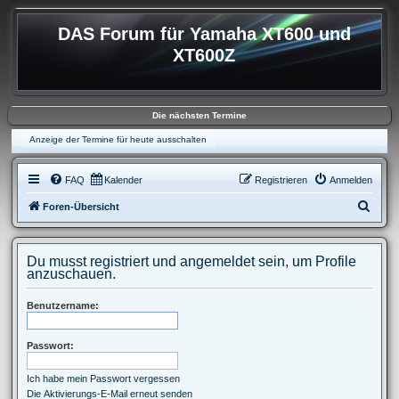
DAS Forum für Yamaha XT600 und
XT600Z
Die nächsten Termine
Anzeige der Termine für heute ausschalten
FAQ
Kalender
Registrieren
Anmelden
S
Foren-Übersicht
u
c
Du musst registriert und angemeldet sein, um Profile
h
anzuschauen.
e
Benutzername:
Passwort:
Ich habe mein Passwort vergessen
Die Aktivierungs-E-Mail erneut senden