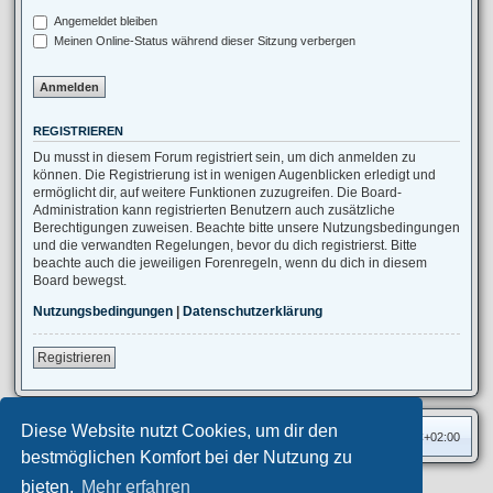
Angemeldet bleiben
Meinen Online-Status während dieser Sitzung verbergen
REGISTRIEREN
Du musst in diesem Forum registriert sein, um dich anmelden zu
können. Die Registrierung ist in wenigen Augenblicken erledigt und
ermöglicht dir, auf weitere Funktionen zuzugreifen. Die Board-
Administration kann registrierten Benutzern auch zusätzliche
Berechtigungen zuweisen. Beachte bitte unsere Nutzungsbedingungen
und die verwandten Regelungen, bevor du dich registrierst. Bitte
beachte auch die jeweiligen Forenregeln, wenn du dich in diesem
Board bewegst.
Nutzungsbedingungen
|
Datenschutzerklärung
Registrieren
Diese Website nutzt Cookies, um dir den
Foren-Übersicht
Alle Zeiten sind
UTC+02:00
bestmöglichen Komfort bei der Nutzung zu
bieten.
Mehr erfahren