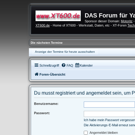
DAS Forum für Y
Sponsor dieser Domain:
Motoritz
-
XT600.de
- Home of XT600 - Werkstatt, Daten, etc - XT-Foren
Tech
Die nächsten Termine
Anzeige der Termine für heute ausschalten
Schnellzugriff
FAQ
Kalender
Foren-Übersicht
Du musst registriert und angemeldet sein, um 
Benutzername:
Passwort:
Ich habe mein Passwort vergesse
Die Aktivierungs-E-Mail erneut se
Angemeldet bleiben