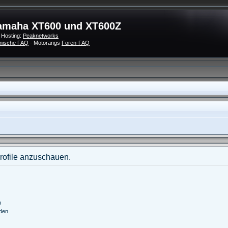
amaha XT600 und XT600Z
 Hosting:
Peaknetworks
nische FAQ
- Motorangs
Foren-FAQ
Profile anzuschauen.
n
nden