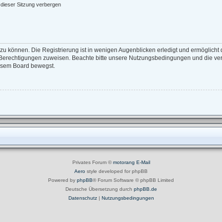
dieser Sitzung verbergen
zu können. Die Registrierung ist in wenigen Augenblicken erledigt und ermöglicht d
e Berechtigungen zuweisen. Beachte bitte unsere Nutzungsbedingungen und die verw
iesem Board bewegst.
Privates Forum ©
motorang
E-Mail
Aero
style developed for phpBB
Powered by
phpBB
® Forum Software © phpBB Limited
Deutsche Übersetzung durch
phpBB.de
Datenschutz
|
Nutzungsbedingungen