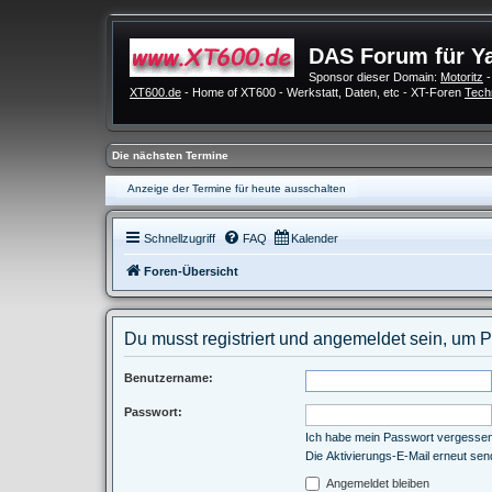
DAS Forum für Y
Sponsor dieser Domain:
Motoritz
-
XT600.de
- Home of XT600 - Werkstatt, Daten, etc - XT-Foren
Tech
Die nächsten Termine
Anzeige der Termine für heute ausschalten
Schnellzugriff
FAQ
Kalender
Foren-Übersicht
Du musst registriert und angemeldet sein, um 
Benutzername:
Passwort:
Ich habe mein Passwort vergesse
Die Aktivierungs-E-Mail erneut se
Angemeldet bleiben