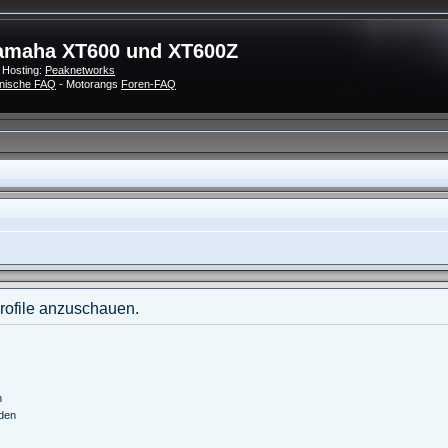
amaha XT600 und XT600Z
 Hosting:
Peaknetworks
nische FAQ
- Motorangs
Foren-FAQ
Profile anzuschauen.
n
nden