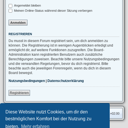
Angemeldet bleiben
Meinen Online-Status während dieser Sitzung verbergen
REGISTRIEREN
Du musst in diesem Forum registriert sein, um dich anmelden zu
können. Die Registrierung ist in wenigen Augenblicken erledigt und
ermöglicht dir, auf weitere Funktionen zuzugreifen. Die Board-
Administration kann registrierten Benutzern auch zusätzliche
Berechtigungen zuweisen. Beachte bitte unsere Nutzungsbedingungen
und die verwandten Regelungen, bevor du dich registrierst. Bitte
beachte auch die jeweiligen Forenregeln, wenn du dich in diesem
Board bewegst.
Nutzungsbedingungen
|
Datenschutzerklärung
Registrieren
Diese Website nutzt Cookies, um dir den
Foren-Übersicht
Alle Zeiten sind
UTC+02:00
bestmöglichen Komfort bei der Nutzung zu
bieten.
Mehr erfahren