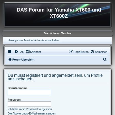
DAS Forum für Yamaha XT600 und
XT600Z
Die nächsten Termine
Anzeige der Termine für heute ausschalten
FAQ
Kalender
Registrieren
Anmelden
S
Foren-Übersicht
u
c
Du musst registriert und angemeldet sein, um Profile
h
anzuschauen.
e
Benutzername:
Passwort:
Ich habe mein Passwort vergessen
Die Aktivierungs-E-Mail erneut senden