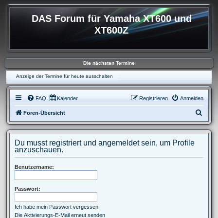
DAS Forum für Yamaha XT600 und
XT600Z
Die nächsten Termine
Anzeige der Termine für heute ausschalten
FAQ
Kalender
Registrieren
Anmelden
S
Foren-Übersicht
u
c
Du musst registriert und angemeldet sein, um Profile
h
anzuschauen.
e
Benutzername:
Passwort:
Ich habe mein Passwort vergessen
Die Aktivierungs-E-Mail erneut senden