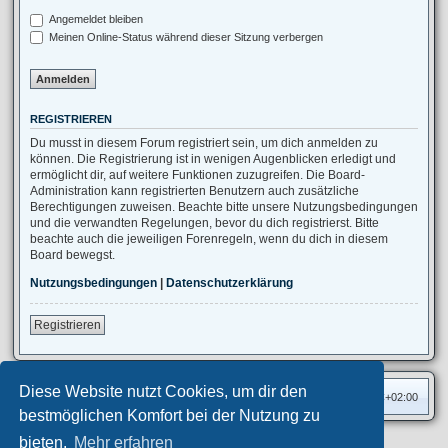
Angemeldet bleiben
Meinen Online-Status während dieser Sitzung verbergen
REGISTRIEREN
Du musst in diesem Forum registriert sein, um dich anmelden zu
können. Die Registrierung ist in wenigen Augenblicken erledigt und
ermöglicht dir, auf weitere Funktionen zuzugreifen. Die Board-
Administration kann registrierten Benutzern auch zusätzliche
Berechtigungen zuweisen. Beachte bitte unsere Nutzungsbedingungen
und die verwandten Regelungen, bevor du dich registrierst. Bitte
beachte auch die jeweiligen Forenregeln, wenn du dich in diesem
Board bewegst.
Nutzungsbedingungen
|
Datenschutzerklärung
Registrieren
Diese Website nutzt Cookies, um dir den
Foren-Übersicht
Alle Zeiten sind
UTC+02:00
bestmöglichen Komfort bei der Nutzung zu
bieten.
Mehr erfahren